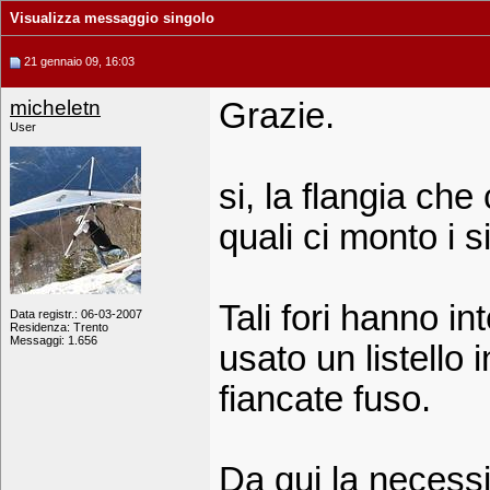
Visualizza messaggio singolo
21 gennaio 09, 16:03
micheletn
Grazie.
User
si, la flangia che 
quali ci monto i si
Tali fori hanno int
Data registr.: 06-03-2007
Residenza: Trento
Messaggi: 1.656
usato un listello
fiancate fuso.
Da qui la necessit