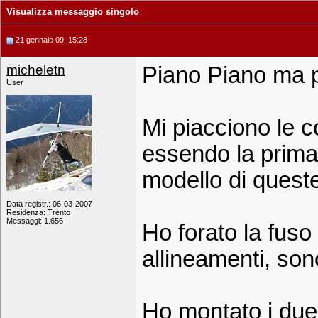
Visualizza messaggio singolo
21 gennaio 09, 15:28
micheletn
Piano Piano ma 
User
Mi piacciono le c
essendo la prima
modello di quest
Data registr.: 06-03-2007
Residenza: Trento
Messaggi: 1.656
Ho forato la fuso p
allineamenti, sono
Ho montato i due p