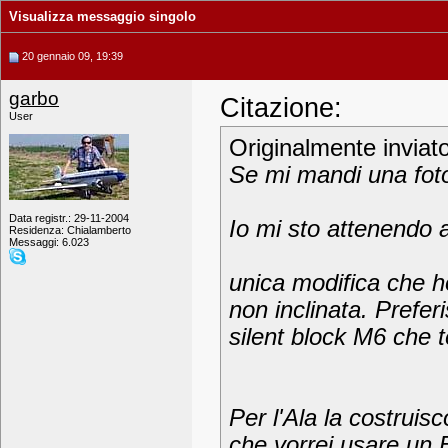
Visualizza messaggio singolo
20 gennaio 09, 19:39
garbo
Citazione:
User
Originalmente inviat
Se mi mandi una foto
Data registr.: 29-11-2004
Io mi sto attenendo
Residenza: Chialamberto
Messaggi: 6.023
unica modifica che h
non inclinata. Prefer
silent block M6 che 
Per l'Ala la costrui
che vorrei usare un 