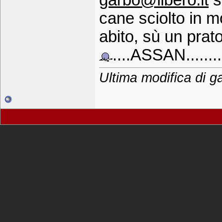
garbo@libero.it
s
cane sciolto in 
abito, sù un prato
....ASSAN........
Ultima modifica di g