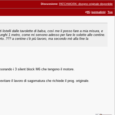
Discussione
:
PATCHWORK: disegno originale disponibile
#
95
(
permalink
)
Top
 listelli dalle tavolette di balsa, così me li posso fare a mia misura, e
, lunghi 1 metro, come mi servono adesso per fare le solette alle centine.
rto..??? a centine c'è più lavoro, ma secondo mè alla fine la
ssorando i 3 silent block M6 che tengono il motore.
tare il lavoro di sagomatura che richiede il prog. originale.