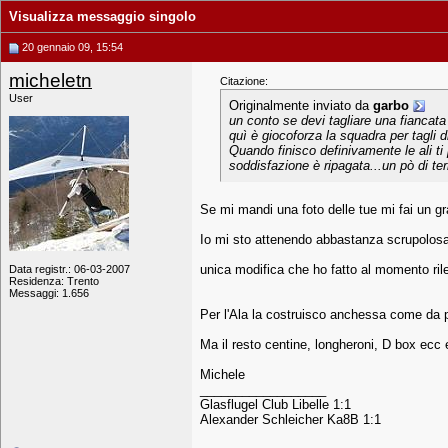
Visualizza messaggio singolo
20 gennaio 09, 15:54
micheletn
Citazione:
User
Originalmente inviato da
garbo
un conto se devi tagliare una fiancata 
quì è giocoforza la squadra per tagli d
Quando finisco definivamente le ali ti
soddisfazione è ripagata...un pò di ter
Se mi mandi una foto delle tue mi fai un g
Io mi sto attenendo abbastanza scrupolosa
unica modifica che ho fatto al momento rile
Data registr.: 06-03-2007
Residenza: Trento
Messaggi: 1.656
Per l'Ala la costruisco anchessa come da p
Ma il resto centine, longheroni, D box ecc
Michele
__________________
Glasflugel Club Libelle 1:1
Alexander Schleicher Ka8B 1:1