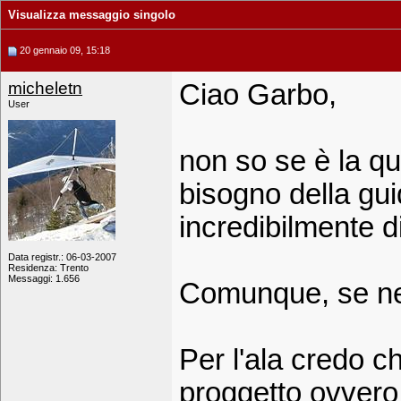
Visualizza messaggio singolo
20 gennaio 09, 15:18
micheletn
Ciao Garbo,
User
non so se è la q
bisogno della guida
incredibilmente dir
Data registr.: 06-03-2007
Residenza: Trento
Messaggi: 1.656
Comunque, se ne s
Per l'ala credo c
proggetto ovvero