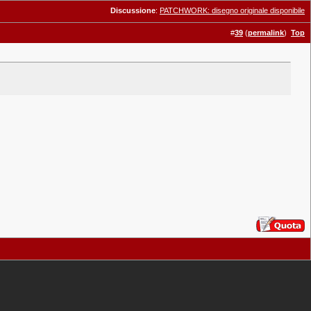
Discussione
:
PATCHWORK: disegno originale disponibile
#
39
(
permalink
)
Top