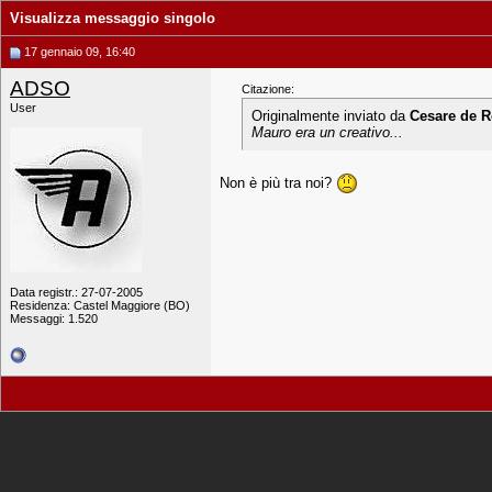
Visualizza messaggio singolo
17 gennaio 09, 16:40
ADSO
Citazione:
User
Originalmente inviato da
Cesare de R
Mauro era un creativo...
Non è più tra noi?
Data registr.: 27-07-2005
Residenza: Castel Maggiore (BO)
Messaggi: 1.520