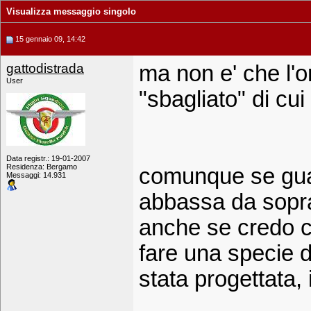
Visualizza messaggio singolo
15 gennaio 09, 14:42
gattodistrada
ma non e' che l'or
User
"sbagliato" di cu
Data registr.: 19-01-2007
Residenza: Bergamo
comunque se guar
Messaggi: 14.931
abbassa da sopra 
anche se credo ch
fare una specie d
stata progettata, 
_____________