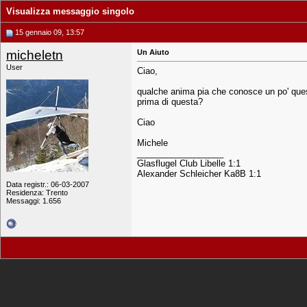
Visualizza messaggio singolo
15 gennaio 09, 13:57
micheletn
Un Aiuto
User
Ciao,
qualche anima pia che conosce un po' ques
prima di questa?
Ciao
Michele
__________________
Glasflugel Club Libelle 1:1
Alexander Schleicher Ka8B 1:1
Data registr.: 06-03-2007
Residenza: Trento
Messaggi: 1.656