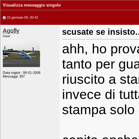
Visualizza messaggio singolo
15 gennaio 09, 00:42
Agofly
scusate se insisto..
User
ahh, ho prov
tanto per gu
Data registr.: 08-01-2008
riuscito a st
Messaggi: 307
invece di tutt
stampa solo 