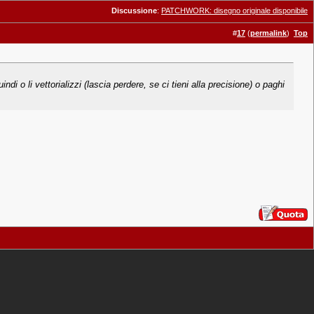
Discussione
:
PATCHWORK: disegno originale disponibile
#
17
(
permalink
)
Top
di o li vettorializzi (lascia perdere, se ci tieni alla precisione) o paghi