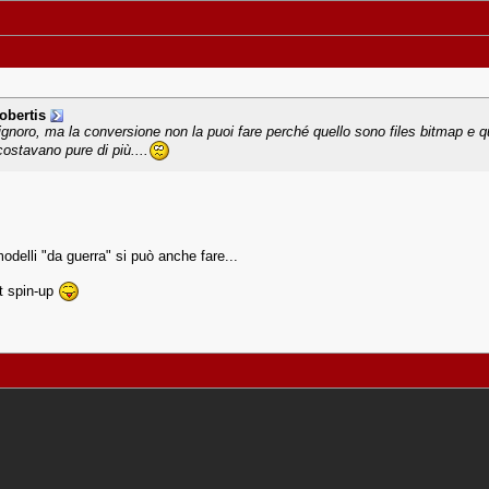
obertis
ignoro, ma la conversione non la puoi fare perché quello sono files bitmap e quin
ostavano pure di più....
delli "da guerra" si può anche fare...
t spin-up