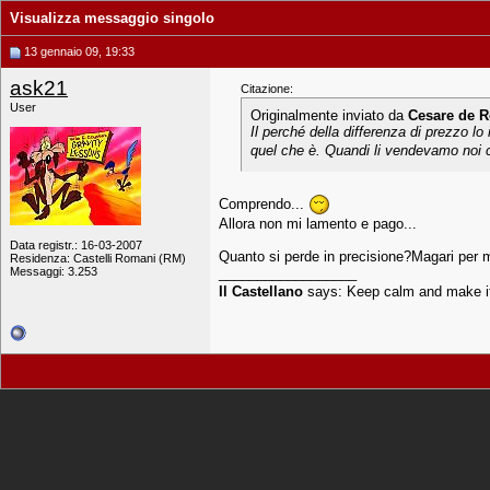
Visualizza messaggio singolo
13 gennaio 09, 19:33
ask21
Citazione:
User
Originalmente inviato da
Cesare de R
Il perché della differenza di prezzo lo 
quel che è. Quandi li vendevamo noi c
Comprendo...
Allora non mi lamento e pago...
Data registr.: 16-03-2007
Quanto si perde in precisione?Magari per mo
Residenza: Castelli Romani (RM)
Messaggi: 3.253
__________________
Il Castellano
says: Keep calm and make i