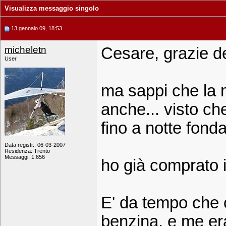
Visualizza messaggio singolo
13 gennaio 09, 18:53
micheletn
Cesare, grazie del
User
ma sappi che la m
anche... visto ch
fino a notte fon
Data registr.: 06-03-2007
Residenza: Trento
Messaggi: 1.656
ho già comprato i
E' da tempo che c
benzina, e me era