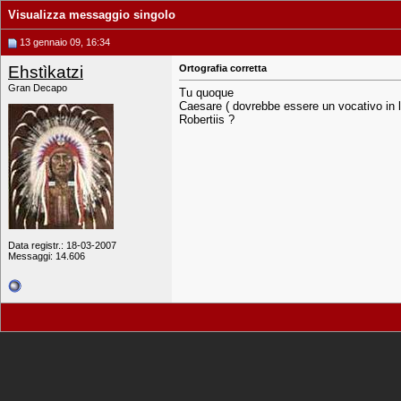
Visualizza messaggio singolo
13 gennaio 09, 16:34
Ehstìkatzi
Ortografia corretta
Gran Decapo
Tu quoque
Caesare ( dovrebbe essere un vocativo in l
Robertiis ?
Data registr.: 18-03-2007
Messaggi: 14.606