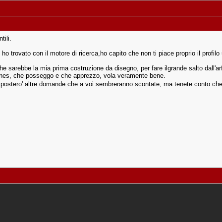
tili.
o trovato con il motore di ricerca,ho capito che non ti piace proprio il profilo 
e sarebbe la mia prima costruzione da disegno, per fare ilgrande salto dall'arf 
Planes, che posseggo e che apprezzo, vola veramente bene.
i postero' altre domande che a voi sembreranno scontate, ma tenete conto che 