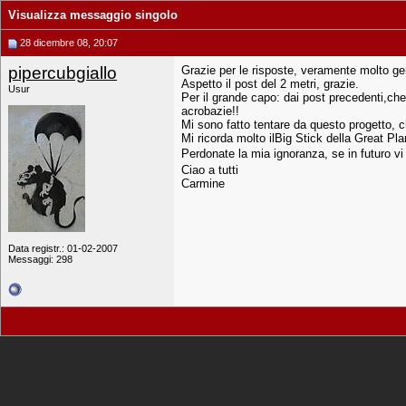
Visualizza messaggio singolo
28 dicembre 08, 20:07
pipercubgiallo
Grazie per le risposte, veramente molto gen
Aspetto il post del 2 metri, grazie.
Usur
Per il grande capo: dai post precedenti,che h
acrobazie!!
Mi sono fatto tentare da questo progetto, ch
Mi ricorda molto ilBig Stick della Great 
Perdonate la mia ignoranza, se in futuro v
Ciao a tutti
Carmine
Data registr.: 01-02-2007
Messaggi: 298