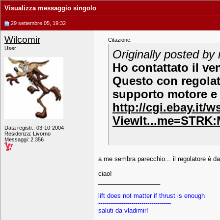
Visualizza messaggio singolo
29 settembre 05, 19:32
Wilcomir
Citazione:
User
Originally posted by 
Ho contattato il ve
Questo con regolato
supporto motore e 
http://cgi.ebay.it/
ViewIt...me=STRK
Data registr.: 03-10-2004
Residenza: Livorno
Messaggi: 2.356
a me sembra parecchio... il regolatore è da
ciao!
__________________
lift does not matter if thrust is enough
-------------------------------------
saluti da vladimir!