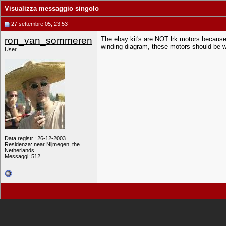
Visualizza messaggio singolo
27 settembre 05, 23:53
ron_van_sommeren
The ebay kit's are NOT lrk motors because t
winding diagram, these motors should b
User
Data registr.: 26-12-2003
Residenza: near Nijmegen, the
Netherlands
Messaggi: 512