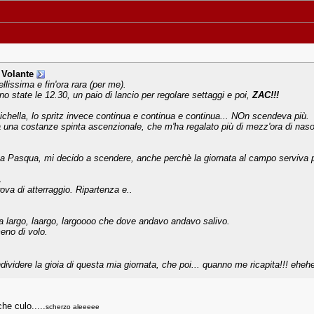
 Volante
llissima e fin'ora rara (per me).
no state le 12.30, un paio di lancio per regolare settaggi e poi,
ZAC!!!
hella, lo spritz invece continua e continua e continua... NOn scendeva più.
una costanze spinta ascenzionale, che m'ha regalato più di mezz'ora di naso all
na Pasqua, mi decido a scendere, anche perchè la giornata al campo serviva pe
.
ova di atterraggio. Ripartenza e..
 largo, laargo, largoooo che dove andavo andavo salivo.
meno di volo.
videre la gioia di questa mia giornata, che poi... quanno me ricapita!!! ehehe
e culo.....
scherzo aleeeee