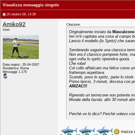
Visualizza messaggio singolo
20 ottobre 08, 14:38
Amiko92
Citazione:
User
Originalmente inviato da
Mascalzone
Ieri m'è capitata una cosa al campo be
Lancio il modello (lo Spritz) che saran
Sembrando seguire una classica termic
Non era il classico pompone forte, ma 
ogni volta lo spritz riprendva quota.
Che roba!
Data registr.: 25-04-2007
Col collo affaticato ma felice come u
Residenza: Roma
Messaggi: 1.175
frattempo aspettava.
Scendo, poso lo spritz, parte lo stork.
Primo lancio, 3 minuti, discesa con pr
ARIZAC!!!
Riprendo un termicone non potente ma
Morale della favola: altri 30 minuti al
Perchè ve lo dico? Perchè volevo condi
mazza ch