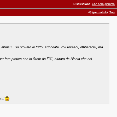
Discussione
:
Che bella giornata
#
5
(
permalink
)
Top
'insù.. Ho provato di tutto: affondate, voli rovesci, ottibarzotti, ma
r fare pratica con lo Stork da F3J, aiutato da Nicola che nel
h!!