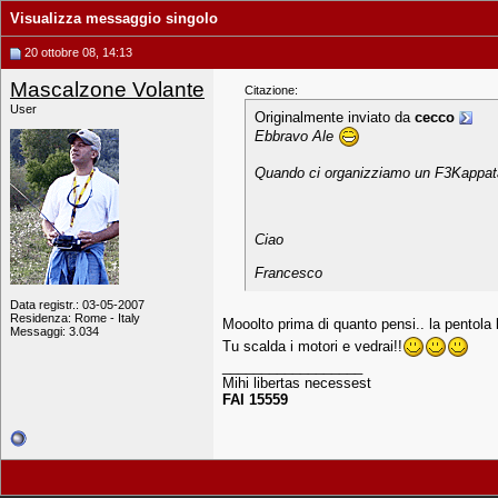
Visualizza messaggio singolo
20 ottobre 08, 14:13
Mascalzone Volante
Citazione:
User
Originalmente inviato da
cecco
Ebbravo Ale
Quando ci organizziamo un F3Kappa
Ciao
Francesco
Data registr.: 03-05-2007
Residenza: Rome - Italy
Mooolto prima di quanto pensi.. la pentola 
Messaggi: 3.034
Tu scalda i motori e vedrai!!
__________________
Mihi libertas necessest
FAI 15559