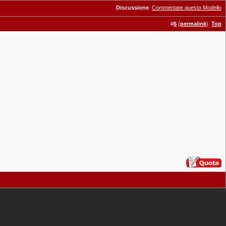
Discussione
:
Commentate questo Modello
#
6
(
permalink
)
Top