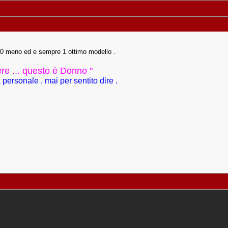
100 meno ed e sempre 1 ottimo modello .
ere ... questo è Donno "
personale , mai per sentito dire .