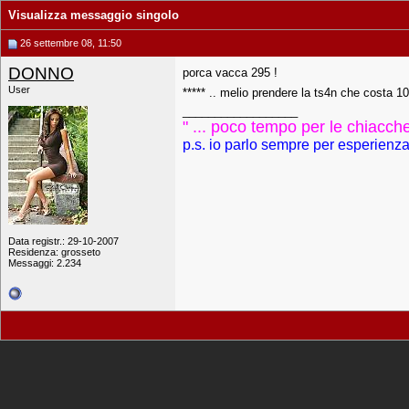
Visualizza messaggio singolo
26 settembre 08, 11:50
DONNO
porca vacca 295 !
User
***** .. melio prendere la ts4n che costa 
__________________
" ... poco tempo per le chiacch
p.s. io parlo sempre per esperienza 
Data registr.: 29-10-2007
Residenza: grosseto
Messaggi: 2.234