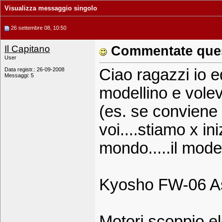
Visualizza messaggio singolo
26 settembre 08, 10:50
Il Capitano
Commentate que
User
Ciao ragazzi io 
Data registr.: 26-09-2008
Messaggi: 5
modellino e vole
(es. se conviene
voi....stiamo x i
mondo.....il model
Kyosho FW-06 A
Motori scoppio ele