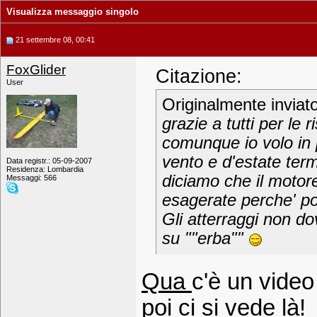
Visualizza messaggio singolo
21 settembre 08, 00:41
FoxGlider
Citazione:
User
Originalmente inviat
grazie a tutti per le r
comunque io volo in
vento e d'estate term
Data registr.: 05-09-2007
Residenza: Lombardia
diciamo che il motore
Messaggi: 566
esagerate perche' poi
Gli atterraggi non d
su ""erba""
Qua
c'è un video
poi ci si vede là!