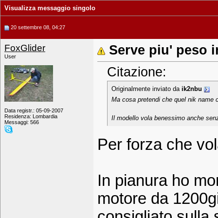
Visualizza messaggio singolo
20 settembre 08, 04:27
FoxGlider
Serve piu' peso 
User
Citazione:
Originalmente inviato da
ik2nbu
Ma cosa pretendi che quel nik name c
Data registr.: 05-09-2007
Residenza: Lombardia
Il modello vola benessimo anche senz
Messaggi: 566
Per forza che vola
In pianura ho mo
motore da 1200gir
consigliato sulla