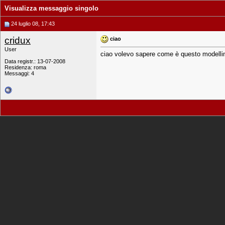
Visualizza messaggio singolo
24 luglio 08, 17:43
cridux
ciao
User
ciao volevo sapere come è questo modellino
Data registr.: 13-07-2008
Residenza: roma
Messaggi: 4