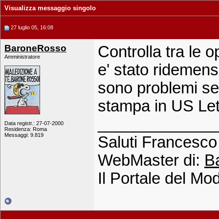
Visualizza messaggio singolo
27 luglio 05, 16:08
BaroneRosso
Controlla tra le 
Amministratore
e' stato ridemensi
sono problemi se 
stampa in US Let
_____________
Data registr.: 27-07-2000
Residenza: Roma
Messaggi: 9.819
Saluti Francesco 
WebMaster di:
B
Il Portale del Mod