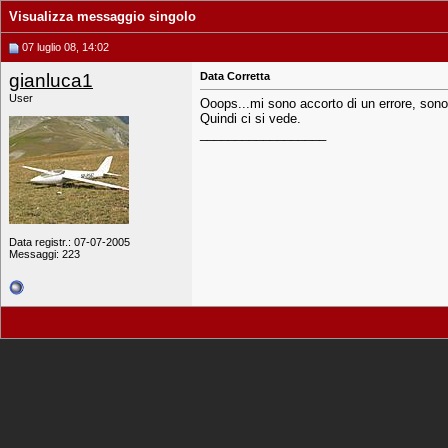
Visualizza messaggio singolo
07 luglio 08, 14:02
gianluca1
Data Corretta
User
Ooops...mi sono accorto di un errore, sono 
Quindi ci si vede.
__________________
Data registr.: 07-07-2005
Messaggi: 223