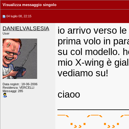
Visualizza messaggio singolo
04 luglio 08, 22:15
DANIELVALSESIA
io arrivo verso l
User
prima volo in pa
su col modello. h
mio X-wing è gial
vediamo su!
Data registr.: 18-06-2006
Residenza: VERCELLI
Messaggi: 285
ciaoo
_____________
¯`.¸¸.´¯`.¸¸.´