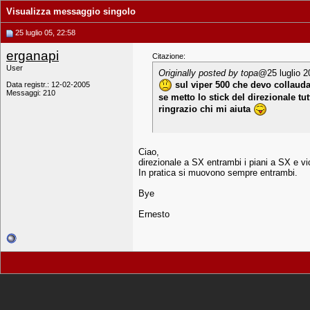
Visualizza messaggio singolo
25 luglio 05, 22:58
erganapi
Citazione:
User
Originally posted by topa
@25 luglio 2
sul viper 500 che devo collaudar
Data registr.: 12-02-2005
Messaggi: 210
se metto lo stick del direzionale t
ringrazio chi mi aiuta
Ciao,
direzionale a SX entrambi i piani a SX e vic
In pratica si muovono sempre entrambi.
Bye
Ernesto