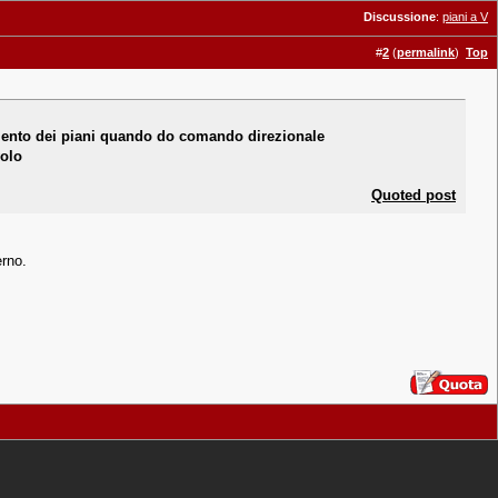
Discussione
:
piani a V
#
2
(
permalink
)
Top
vimento dei piani quando do comando direzionale
volo
Quoted post
erno.