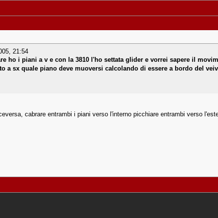
005, 21:54
e ho i piani a v e con la 3810 l'ho settata glider e vorrei sapere il mo
utto a sx quale piano deve muoversi calcolando di essere a bordo del vei
eversa, cabrare entrambi i piani verso l'interno picchiare entrambi verso l'est