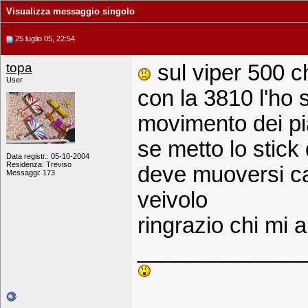
Visualizza messaggio singolo
25 luglio 05, 22:54
topa
sul viper 500 c
User
con la 3810 l'ho s
movimento dei pi
se metto lo stick 
Data registr.: 05-10-2004
Residenza: Treviso
deve muoversi ca
Messaggi: 173
veivolo
ringrazio chi mi 
_____________