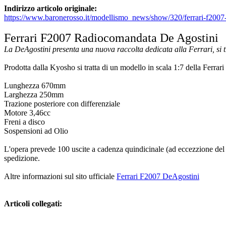
Indirizzo articolo originale:
https://www.baronerosso.it/modellismo_news/show/320/ferrari-f2007
Ferrari F2007 Radiocomandata De Agostini
La DeAgostini presenta una nuova raccolta dedicata alla Ferrari, si tra
Prodotta dalla Kyosho si tratta di un modello in scala 1:7 della Ferra
Lunghezza 670mm
Larghezza 250mm
Trazione posteriore con differenziale
Motore 3,46cc
Freni a disco
Sospensioni ad Olio
L'opera prevede 100 uscite a cadenza quindicinale (ad eccezzione del 4
spedizione.
Altre informazioni sul sito ufficiale
Ferrari F2007 DeAgostini
Articoli collegati: