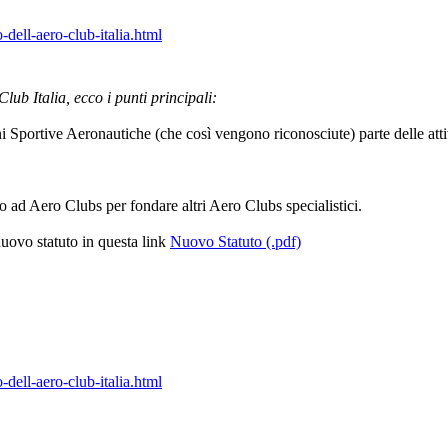
ell-aero-club-italia.html
Club Italia, ecco i punti principali:
ni Sportive Aeronautiche (che così vengono riconosciute) parte delle attiv
eno ad Aero Clubs per fondare altri Aero Clubs specialistici.
 nuovo statuto in questa link
Nuovo Statuto (.pdf)
ell-aero-club-italia.html