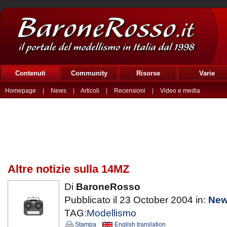
Contenuti
Community
Risorse
Varie
Homepage
|
News
|
Articoli
|
Recensioni
|
Video e media
Altre notizie sulla 14MZ
Di
BaroneRosso
Pubblicato il 23 October 2004 in:
Ne
TAG:
Modellismo
Stampa
English translation