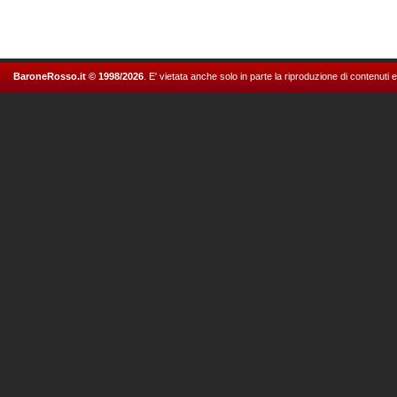
BaroneRosso.it © 1998/2026
. E' vietata anche solo in parte la riproduzione di contenuti 