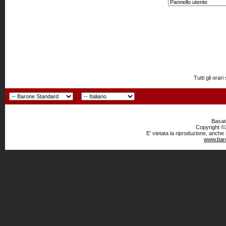
Tutti gli or
Basato
Copyright ©2
E' vietata la riproduzione, anche
www.baro