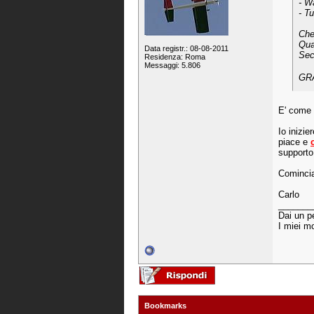
- W
- T
Che
Qua
Data registr.: 08-08-2011
Sec
Residenza: Roma
Messaggi: 5.806
GR
E' come 
Io inizie
piace e
supporto
Comincia
Carlo
_______
Dai un p
I miei mo
Bookmarks