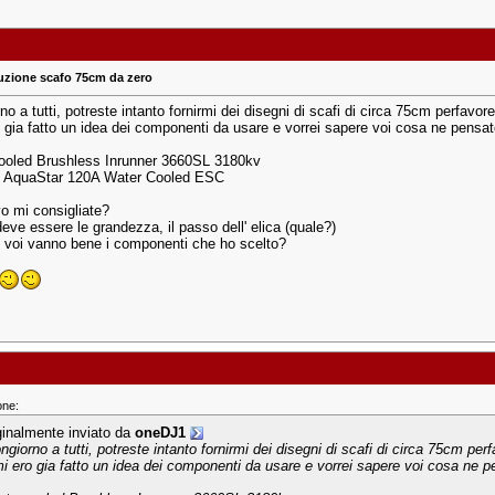
uzione scafo 75cm da zero
o a tutti, potreste intanto fornirmi dei disegni di scafi di circa 75cm perfavore
o gia fatto un idea dei componenti da usare e vorrei sapere voi cosa ne pensat
ooled Brushless Inrunner 3660SL 3180kv
y AquaStar 120A Water Cooled ESC
o mi consigliate?
eve essere le grandezza, il passo dell' elica (quale?)
voi vanno bene i componenti che ho scelto?
one:
ginalmente inviato da
oneDJ1
ngiorno a tutti, potreste intanto fornirmi dei disegni di scafi di circa 75cm perf
mi ero gia fatto un idea dei componenti da usare e vorrei sapere voi cosa ne p