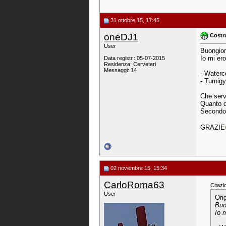
31 ottobre 15, 17:45
oneDJ1
Costr
User
Buongiorn
Io mi er
Data registr.: 05-07-2015
Residenza: Cerveteri
Messaggi: 14
- Waterc
- Turnig
Che serv
Quanto d
Secondo 
GRAZIE
02 novembre 15, 15:34
CarloRoma63
Citazi
User
Ori
Buo
Io 