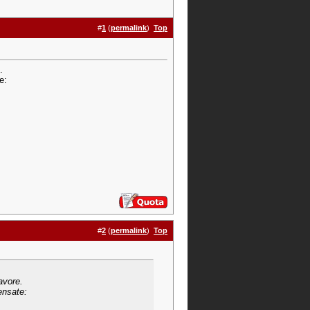
#
1
(
permalink
)
Top
.
e:
#
2
(
permalink
)
Top
avore.
ensate: