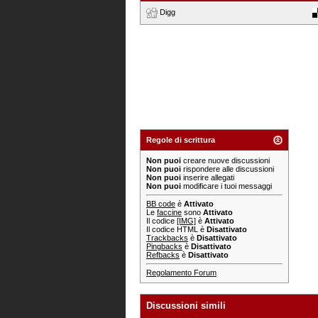
Digg
Regole di scrittura
Non puoi
creare nuove discussioni
Non puoi
rispondere alle discussioni
Non puoi
inserire allegati
Non puoi
modificare i tuoi messaggi
BB code
è
Attivato
Le
faccine
sono
Attivato
Il codice
[IMG]
è
Attivato
Il codice HTML è
Disattivato
Trackbacks
è
Disattivato
Pingbacks
è
Disattivato
Refbacks
è
Disattivato
Regolamento Forum
Discussioni simili