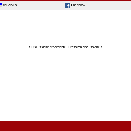
del.icio.us
Facebook
«
Discussione precedente
|
Prossima discussione
»