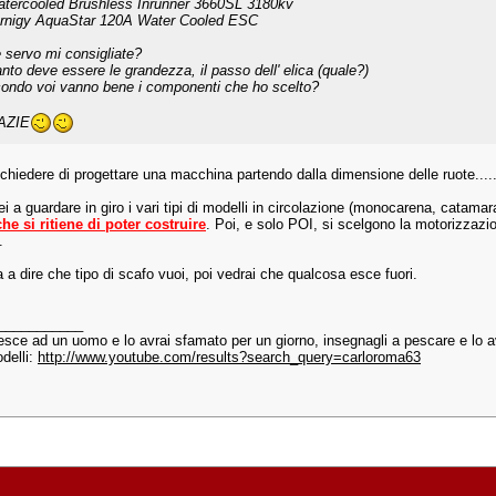
atercooled Brushless Inrunner 3660SL 3180kv
urnigy AquaStar 120A Water Cooled ESC
 servo mi consigliate?
nto deve essere le grandezza, il passo dell' elica (quale?)
ondo voi vanno bene i componenti che ho scelto?
AZIE
chiedere di progettare una macchina partendo dalla dimensione delle ruote....
rei a guardare in giro i vari tipi di modelli in circolazione (monocarena, catamar
che si ritiene di poter costruire
. Poi, e solo POI, si scelgono la motorizzazio
.
 a dire che tipo di scafo vuoi, poi vedrai che qualcosa esce fuori.
___________
esce ad un uomo e lo avrai sfamato per un giorno, insegnagli a pescare e lo 
delli:
http://www.youtube.com/results?search_query=carloroma63