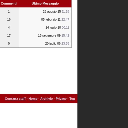
Commenti
Ultimo Messaggio
1
28 agosto 15
11:18
16
05 febbraio 11
22:47
4
14 luglio 10
00:11
17
16 settembre 09
15:42
0
20 luglio 06
23:58
Contatta staff
-
Home
-
Archivio
-
Privacy
-
Top