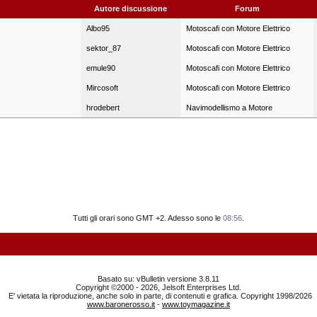
Autore discussione
Forum
Albo95
Motoscafi con Motore Elettrico
sektor_87
Motoscafi con Motore Elettrico
emule90
Motoscafi con Motore Elettrico
Mircosoft
Motoscafi con Motore Elettrico
hrodebert
Navimodellismo a Motore
Tutti gli orari sono GMT +2. Adesso sono le
08:56
.
Basato su: vBulletin versione 3.8.11
Copyright ©2000 - 2026, Jelsoft Enterprises Ltd.
E' vietata la riproduzione, anche solo in parte, di contenuti e grafica. Copyright 1998/2026
www.baronerosso.it
-
www.toymagazine.it