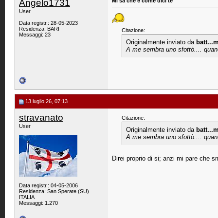
Angelo1731
Mi sa che é come dici te
User
Data registr.: 28-05-2023
Residenza: BARI
Citazione:
Messaggi: 23
Originalmente inviato da
batt...
A me sembra uno sfottò.... quando
13 luglio 26, 07:13
stravanato
Citazione:
User
Originalmente inviato da
batt...
A me sembra uno sfottò.... quando
Direi proprio di si; anzi mi pare che 
Data registr.: 04-05-2006
Residenza: San Sperate (SU)
ITALIA
Messaggi: 1.270