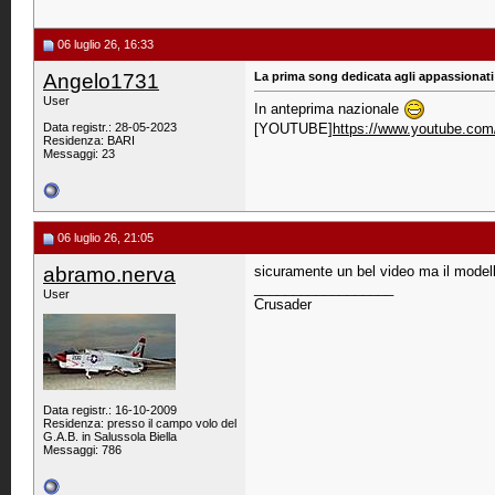
06 luglio 26, 16:33
Angelo1731
La prima song dedicata agli appassionat
User
In anteprima nazionale
Data registr.: 28-05-2023
[YOUTUBE]
https://www.youtube.co
Residenza: BARI
Messaggi: 23
06 luglio 26, 21:05
abramo.nerva
sicuramente un bel video ma il model
__________________
User
Crusader
Data registr.: 16-10-2009
Residenza: presso il campo volo del
G.A.B. in Salussola Biella
Messaggi: 786