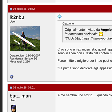
08 luglio 26, 08:32
ik2nbu
User
Citazione:
Originalmente inviato da
Angelo
In anteprima nazionale
[YOUTUBE]
https://www.youtub
Ciao sono un ex musicista, quindi appr
sono in linea con il resto del contenu
Data registr.: 13-08-2007
Residenza: Seriate BG
Forse il titolo migliore per il tuo post e
Messaggi: 1.256
"La prima song dedicata agli appassion
08 luglio 26, 09:01
batt...man
A me sembra uno sfottò.... quando dice
User