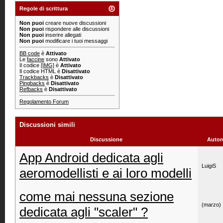
Regole di scrittura
Non puoi
creare nuove discussioni
Non puoi
rispondere alle discussioni
Non puoi
inserire allegati
Non puoi
modificare i tuoi messaggi
BB code
è
Attivato
Le
faccine
sono
Attivato
Il codice
[IMG]
è
Attivato
Il codice HTML è
Disattivato
Trackbacks
è
Disattivato
Pingbacks
è
Disattivato
Refbacks
è
Disattivato
Regolamento Forum
Discussioni simili
Discussione
Autor
App Android dedicata agli
LuigiS
aeromodellisti e ai loro modelli
come mai nessuna sezione
(marzo)
dedicata agli "scaler" ?