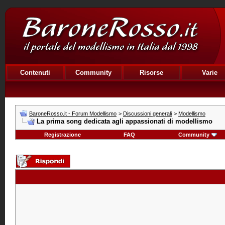
Contenuti
Community
Risorse
Varie
BaroneRosso.it - Forum Modellismo
>
Discussioni generali
>
Modellismo
La prima song dedicata agli appassionati di modellismo
Registrazione
FAQ
Community