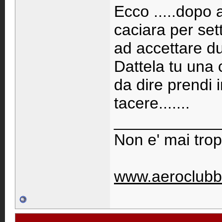
Ecco .....dopo 
caciara per se
ad accettare du
Dattela tu una 
da dire prendi 
tacere.......
____________
Non e' mai trop
www.aeroclubb