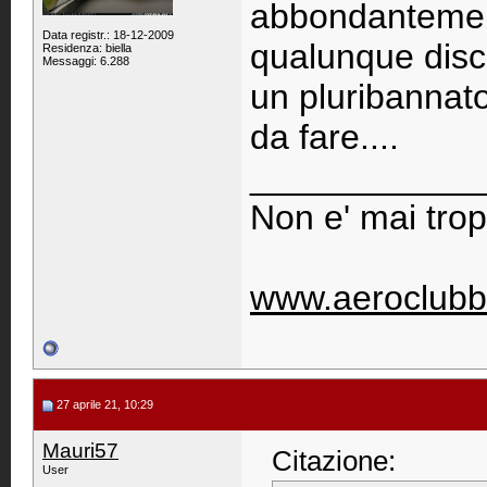
abbondantemente
Data registr.: 18-12-2009
qualunque disc
Residenza: biella
Messaggi: 6.288
un pluribannato
da fare....
____________
Non e' mai trop
www.aeroclubb
27 aprile 21, 10:29
Mauri57
Citazione:
User