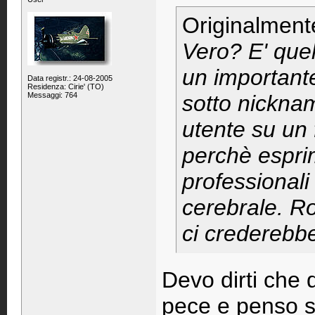
Originalment
Vero? E' quell
un important
Data registr.: 24-08-2005
Residenza: Cirie' (TO)
Messaggi: 764
sotto nicknam
utente su un
perchè espri
professional
cerebrale. R
ci crederebb
Devo dirti che 
pece e penso 