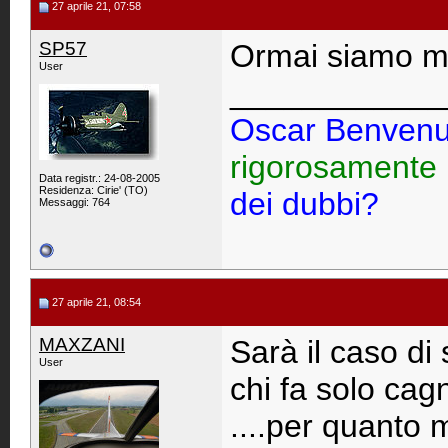
27 aprile 21, 07:58
SP57
Ormai siamo meg
User
____________
Oscar Benvenu
rigorosamente
Data registr.: 24-08-2005
Residenza: Cirie' (TO)
dei dubbi?
Messaggi: 764
27 aprile 21, 08:54
MAXZANI
Sarà il caso di 
User
chi fa solo cagn
....per quanto 