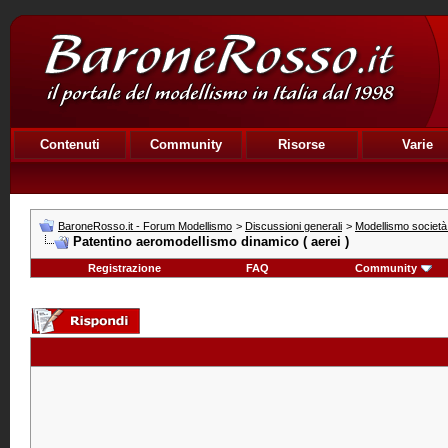
Contenuti
Community
Risorse
Varie
BaroneRosso.it - Forum Modellismo
>
Discussioni generali
>
Modellismo società e
Patentino aeromodellismo dinamico ( aerei )
Registrazione
FAQ
Community