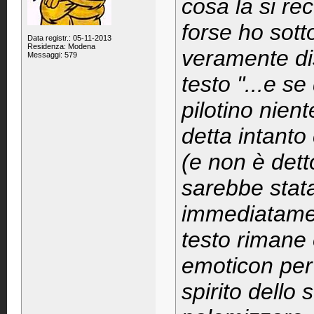
cosa la si rec
forse ho sott
Data registr.: 05-11-2013
Residenza: Modena
veramente dis
Messaggi: 579
testo "...e s
pilotino nien
detta intant
(e non è det
sarebbe stata
immediatamen
testo rimane
emoticon per 
spirito dello 