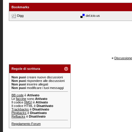
Bookmarks
Digg
del.icio.us
«
Discussione
Regole di scrittura
Non puoi
creare nuove discussioni
Non puoi
rispondere alle discussioni
Non puoi
inserire allegati
Non puoi
modificare i tuoi messaggi
BB code
è
Attivato
Le
faccine
sono
Attivato
Il codice
[IMG]
è
Attivato
Il codice HTML è
Disattivato
Trackbacks
è
Disattivato
Pingbacks
è
Disattivato
Refbacks
è
Disattivato
Regolamento Forum