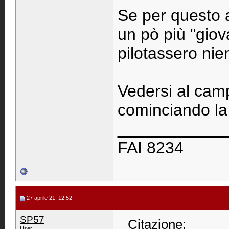
Se per questo 
un pò più "gio
pilotassero nie
Vedersi al camp
cominciando la 
____________
FAI 8234
27 aprile 21, 12:52
SP57
Citazione:
User