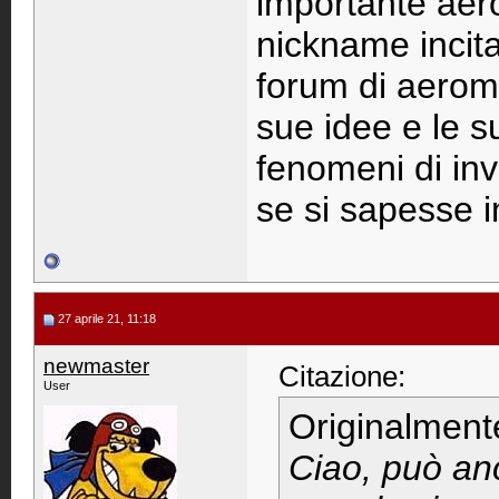
importante aero
nickname incita
forum di aerom
sue idee e le s
fenomeni di in
se si sapesse i
27 aprile 21, 11:18
newmaster
Citazione:
User
Originalment
Ciao, può an