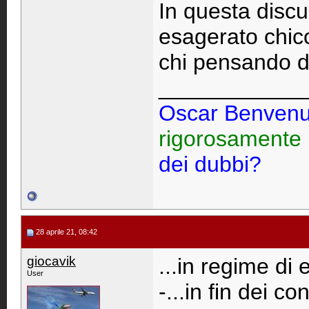
In questa discu
esagerato chico
chi pensando di
____________
Oscar Benvenu
rigorosamente
dei dubbi?
28 aprile 21, 08:42
giocavik
...in regime di e
User
-...in fin dei 