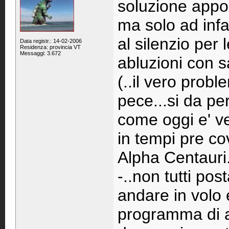
soluzione appo
ma solo ad infa
al silenzio per 
Data registr.: 14-02-2006
Residenza: provincia VT
Messaggi: 3.672
abluzioni con s
(..il vero prob
pece...si da pe
come oggi e' ve
in tempi pre co
Alpha Centauri..
-..non tutti pos
andare in volo 
programma di a