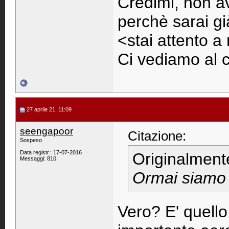
Credimi, non av
perchè sarai g
<stai attento 
Ci vediamo al
27 aprile 21, 11:09
seengapoor
Citazione:
Sospeso
Data registr.: 17-07-2016
Originalment
Messaggi: 810
Ormai siamo m
Vero? E' quello 