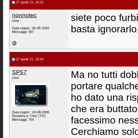
27 aprile 21, 18:32
nonnotec
siete poco furbi
User
basta ignorarlo
Data registr.: 05-05-2020
Messaggi: 567
27 aprile 21, 19:34
SP57
Ma no tutti do
User
portare qualche 
ho dato una ri
che era buttato
Data registr.: 24-08-2005
Residenza: Cirie' (TO)
facessimo nes
Messaggi: 764
Cerchiamo solo d