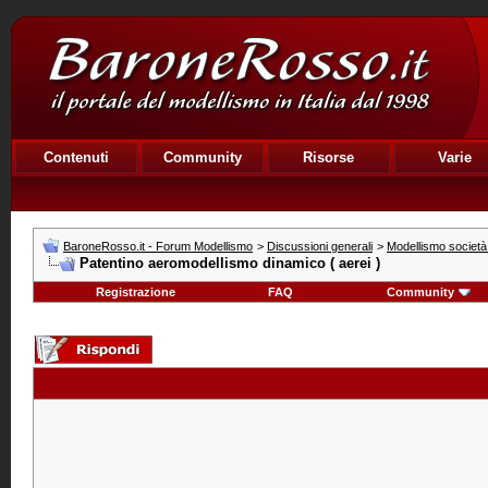
Contenuti
Community
Risorse
Varie
BaroneRosso.it - Forum Modellismo
>
Discussioni generali
>
Modellismo società e
Patentino aeromodellismo dinamico ( aerei )
Registrazione
FAQ
Community