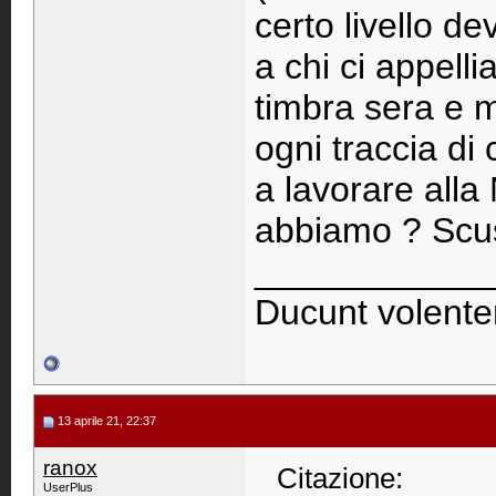
certo livello d
a chi ci appell
timbra sera e 
ogni traccia d
a lavorare all
abbiamo ? Scusa
____________
Ducunt volente
13 aprile 21, 22:37
ranox
Citazione:
UserPlus