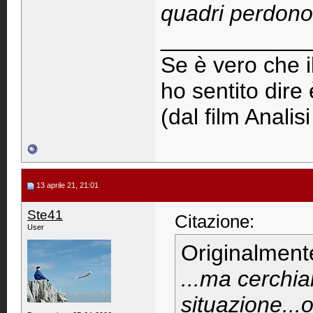
quadri perdono i
____________
Se è vero che i
ho sentito dire
(dal film Analisi
13 aprile 21, 21:01
Ste41
Citazione:
User
Originalment
...ma cerchi
situazione..