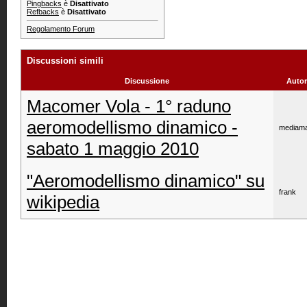
Pingbacks
è
Disattivato
Refbacks
è
Disattivato
Regolamento Forum
Discussioni simili
Discussione
Autor
Macomer Vola - 1° raduno
aeromodellismo dinamico -
mediama
sabato 1 maggio 2010
"Aeromodellismo dinamico" su
frank
wikipedia