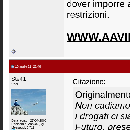
dover imporre a
restrizioni.
____________
WWW.AAVIP
13 aprile 21, 22:46
Ste41
Citazione:
User
Originalment
Non cadiamo n
i drogati ci s
Data registr.: 27-04-2006
Futuro, pres
Residenza: Zanica (Bg)
Messaggi: 3.711