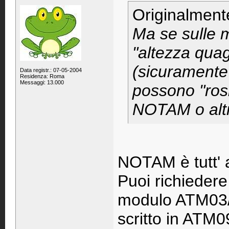
Originalment
Ma se sulle m
"altezza quag
(sicuramente
Data registr.: 07-05-2004
Residenza: Roma
Messaggi: 13.000
possono "rosi
NOTAM o alt
NOTAM è tutt' a
Puoi richieder
modulo ATM03/C
scritto in ATM0