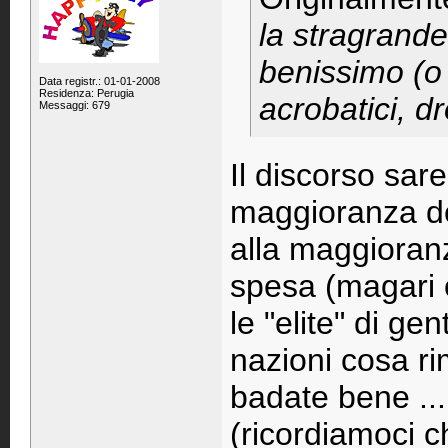
la stragrand
benissimo (o 
Data registr.: 01-01-2008
Residenza: Perugia
acrobatici, dr
Messaggi: 679
Il discorso sar
maggioranza del
alla maggioranz
spesa (magari o
le "elite" di ge
nazioni cosa r
badate bene ...
(ricordiamoci c