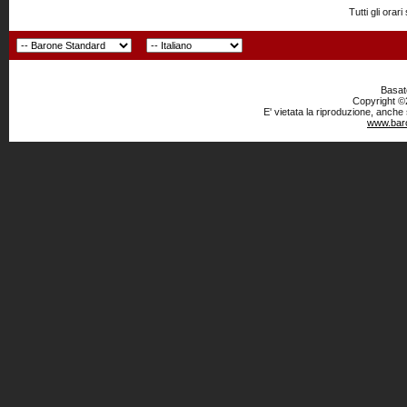
Tutti gli or
Basato
Copyright ©2
E' vietata la riproduzione, anche
www.baro