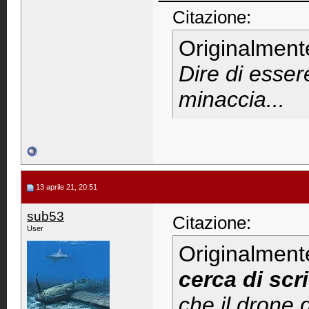
Citazione:
Originalment
Dire di esser
minaccia...
13 aprile 21, 20:51
sub53
Citazione:
User
Originalment
cerca di scr
che il drone 