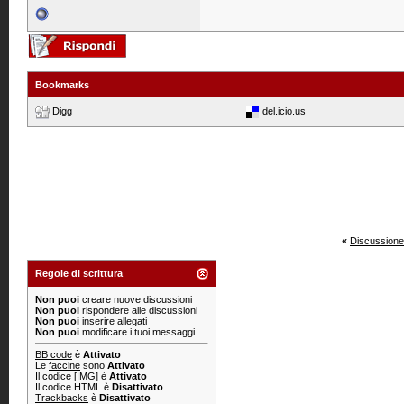
Bookmarks
Digg
del.icio.us
«
Discussione
Regole di scrittura
Non puoi
creare nuove discussioni
Non puoi
rispondere alle discussioni
Non puoi
inserire allegati
Non puoi
modificare i tuoi messaggi
BB code
è
Attivato
Le
faccine
sono
Attivato
Il codice
[IMG]
è
Attivato
Il codice HTML è
Disattivato
Trackbacks
è
Disattivato