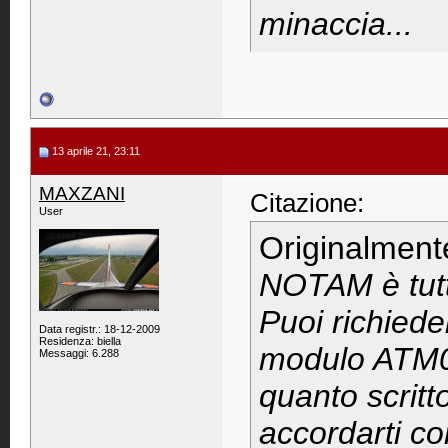
minaccia...
13 aprile 21, 23:11
MAXZANI
Citazione:
User
Originalment
NOTAM è tutt'
Puoi richied
Data registr.: 18-12-2009
Residenza: biella
modulo ATM03
Messaggi: 6.288
quanto scritt
accordarti co