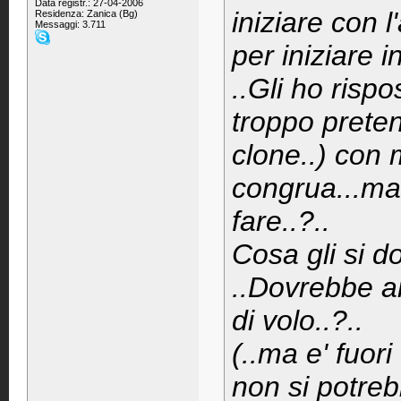
Data registr.: 27-04-2006
iniziare con 
Residenza: Zanica (Bg)
Messaggi: 3.711
per iniziare 
..Gli ho risp
troppo preten
clone..) con 
congrua...ma
fare..?..
Cosa gli si d
..Dovrebbe a
di volo..?..
(..ma e' fuor
non si potreb