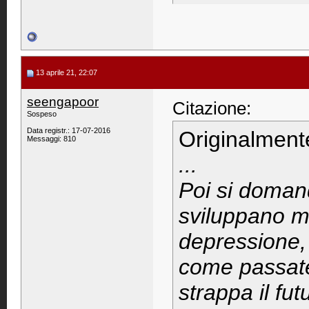
13 aprile 21, 22:07
seengapoor
Citazione:
Sospeso
Data registr.: 17-07-2016
Originalment
Messaggi: 810
...
Poi si doman
sviluppano m
depressione,
come passate
strappa il fut