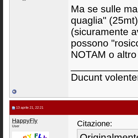
Ma se sulle map
quaglia" (25mt)
(sicuramente a
possono "rosicc
NOTAM o altro
____________
Ducunt volente
13 aprile 21, 22:21
HappyFly
Citazione:
User
Originalment