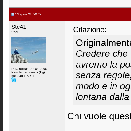
13 aprile 21, 20:42
Ste41
Citazione:
User
Originalment
Credere che d
avremo la pos
Data registr.: 27-04-2006
senza regole,
Residenza: Zanica (Bg)
Messaggi: 3.711
modo e in og
lontana dalla 
Chi vuole ques
____________