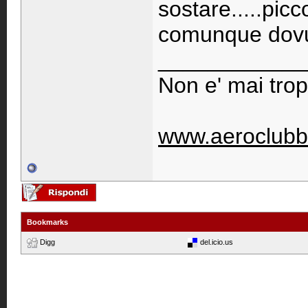
sostare.....pic
comunque dovuto
____________
Non e' mai trop
www.aeroclubb
Bookmarks
Digg
del.icio.us