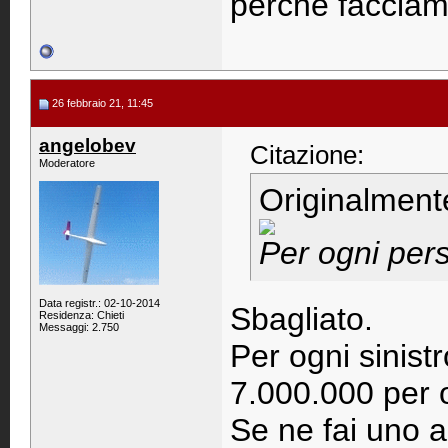
perche facciam
26 febbraio 21, 11:45
angelobev
Citazione:
Moderatore
Originalment
Per ogni per
Data registr.: 02-10-2014
Sbagliato.
Residenza: Chieti
Messaggi: 2.750
Per ogni sinist
7.000.000 per 
Se ne fai uno a