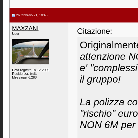
26 febbraio 21, 10:45
MAXZANI
Citazione:
User
Originalment
attenzione 
e' "compless
Data registr.: 18-12-2009
Residenza: biella
il gruppo!
Messaggi: 6.288
La polizza c
"rischio" eur
NON 6M per