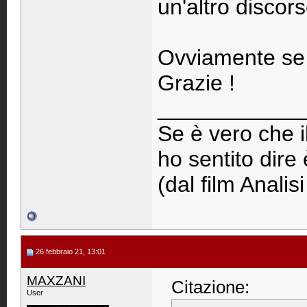
un'altro discors
Ovviamente se ha
Grazie !
____________
Se è vero che i
ho sentito dire
(dal film Analisi
26 febbraio 21, 13:01
MAXZANI
Citazione:
User