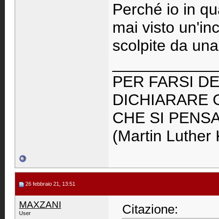
Perché io in q
mai visto un'in
scolpite da una
____________
PER FARSI DE
DICHIARARE 
CHE SI PENS
(Martin Luther 
26 febbraio 21, 13:51
MAXZANI
Citazione:
User