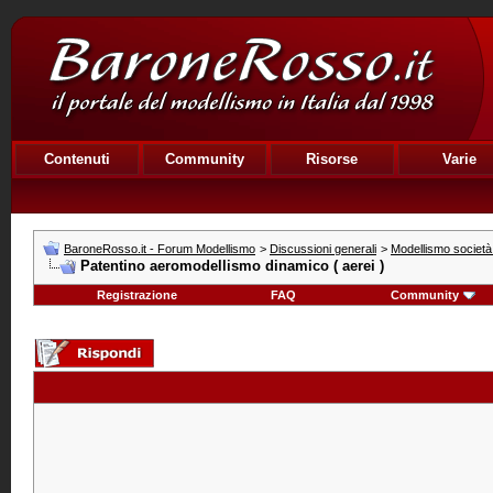
Contenuti
Community
Risorse
Varie
BaroneRosso.it - Forum Modellismo
>
Discussioni generali
>
Modellismo società e
Patentino aeromodellismo dinamico ( aerei )
Registrazione
FAQ
Community