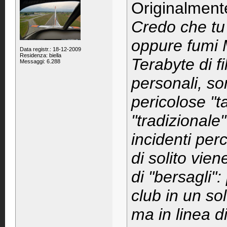
Originalment
Credo che tu 
oppure fumi 
Data registr.: 18-12-2009
Residenza: biella
Terabyte di fi
Messaggi: 6.288
personali, so
pericolose "
"tradizionale
incidenti per
di solito vien
di "bersagli":
club in un so
ma in linea d