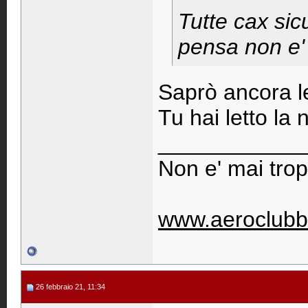
Tutte cax sic
pensa non e' q
Saprò ancora l
Tu hai letto la 
____________
Non e' mai trop
www.aeroclubb
26 febbraio 21, 11:34