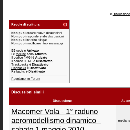
«
Discussione
Regole di scrittura
Non puoi
creare nuove discussioni
Non puoi
rispondere alle discussioni
Non puoi
inserire allegati
Non puoi
modificare i tuoi messaggi
BB code
è
Attivato
Le
faccine
sono
Attivato
Il codice
[IMG]
è
Attivato
Il codice HTML è
Disattivato
Trackbacks
è
Disattivato
Pingbacks
è
Disattivato
Refbacks
è
Disattivato
Regolamento Forum
Discussioni simili
Discussione
Autor
Macomer Vola - 1° raduno
aeromodellismo dinamico -
mediama
sabato 1 maggio 2010