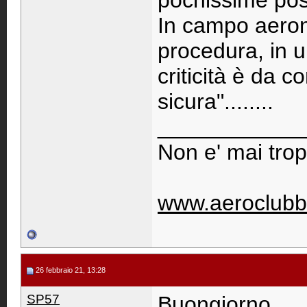
pochissime possi
In campo aerona
procedura, in 
criticità è da 
sicura"........
____________
Non e' mai trop
www.aeroclubb
26 febbraio 21, 13:28
SP57
Buongiorno,