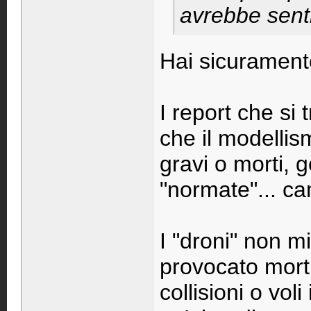
avrebbe senti
Hai sicuramente
I report che si
che il modellism
gravi o morti, 
"normate"... ca
I "droni" non m
provocato morti 
collisioni o vol