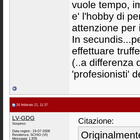
vuole tempo, i
e' l'hobby di p
attenzione per 
In secundis...pe
effettuare truff
(..a differenza 
'profesionisti' 
26 febbraio 21, 11:37
LV-GDG
Citazione:
Sospeso
Data registr.: 19-07-2008
Originalment
Residenza: SCHIO (VI)
Messaggi: 1.835