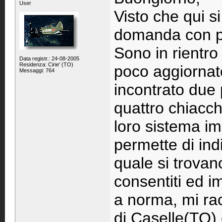
User
Visto che qui s
domanda con 
Sono in rientro
Data registr.: 24-08-2005
Residenza: Cirie' (TO)
poco aggiornato,
Messaggi: 764
incontrato due
quattro chiacchi
loro sistema i
permette di ind
quale si trovano
consentiti ed i
a norma, mi ra
di Caselle(TO)