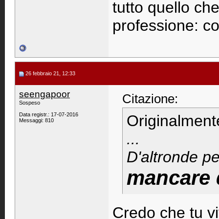
tutto quello che
professione: cor
26 febbraio 21, 12:33
seengapoor
Citazione:
Sospeso
Data registr.: 17-07-2016
Originalment
Messaggi: 810
...
D'altronde per
mancare d
Credo che tu vi