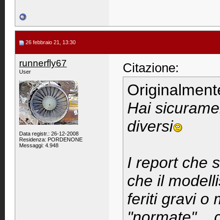
26 febbraio 21, 13:30
runnerfly67
Citazione:
User
Originalment
Hai sicuramen
diversi
Data registr.: 26-12-2008
Residenza: PORDENONE
Messaggi: 4.948
I report che 
che il modell
feriti gravi o
"normate"... 