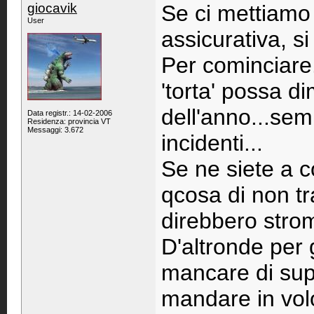
giocavik
Se ci mettiamo 
User
assicurativa, si
Per cominciare.
'torta' possa di
dell'anno...se
Data registr.: 14-02-2006
Residenza: provincia VT
Messaggi: 3.672
incidenti...
Se ne siete a c
qcosa di non tr
direbbero strom
D'altronde per g
mancare di super
mandare in volo