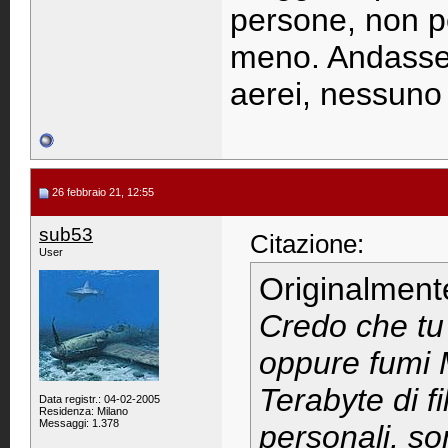
persone, non per
meno. Andasser
aerei, nessuno 
26 febbraio 21, 12:55
sub53
Citazione:
User
Originalment
Credo che tu 
oppure fumi 
Terabyte di fi
Data registr.: 04-02-2005
Residenza: Milano
Messaggi: 1.378
personali, so