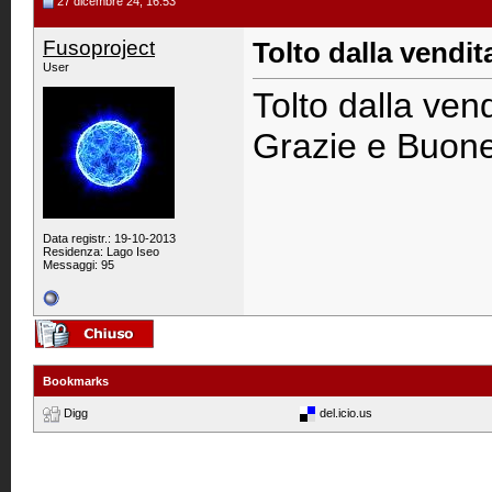
27 dicembre 24, 16:53
Fusoproject
Tolto dalla vendit
User
Tolto dalla vend
Grazie e Buone 
Data registr.: 19-10-2013
Residenza: Lago Iseo
Messaggi: 95
Bookmarks
Digg
del.icio.us