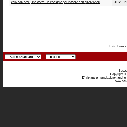
volo con aerei, ma vorrei un consiglio per iniziare con gli elicotteri
ALIVE I
Tutti gli or
Basato
Copyright ©2
E' vietata la riproduzione, anche
www.baro