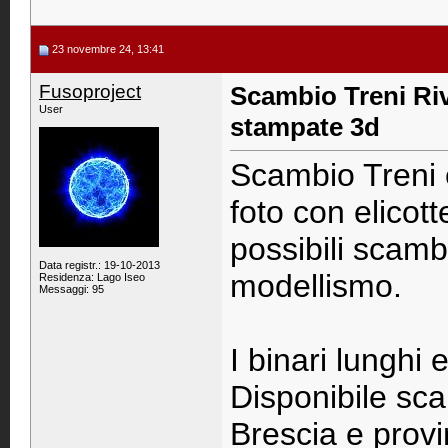
23 novembre 24, 13:41
Fusoproject
Scambio Treni Riv
User
stampate 3d
Scambio Treni e
foto con elicot
possibili scamb
Data registr.: 19-10-2013
modellismo.
Residenza: Lago Iseo
Messaggi: 95
I binari lunghi 
Disponibile sc
Brescia e provi