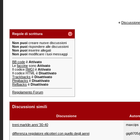
«
Discussione
Regole di scrittura
Non puoi
creare nuove discussioni
Non puoi
rispondere alle discussioni
Non puoi
inserire allegati
Non puoi
modificare i tuoi messaggi
BB code
è
Attivato
Le
faccine
sono
Attivato
Il codice
[IMG]
è
Attivato
Il codice HTML è
Disattivato
Trackbacks
è
Disattivato
Pingbacks
è
Disattivato
Refbacks
è
Disattivato
Regolamento Forum
Discussioni simili
Discussione
Autor
treni marklin anni '30-40
maxcips
differenza regolatore elicotteri con quello degli aerei
gigi9705@