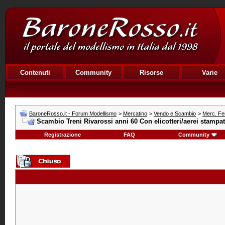
Contenuti
Community
Risorse
Varie
BaroneRosso.it - Forum Modellismo
>
Mercatino
>
Vendo e Scambio
>
Merc. Fe
Scambio Treni Rivarossi anni 60 Con elicotteri/aerei stampa
Registrazione
FAQ
Community