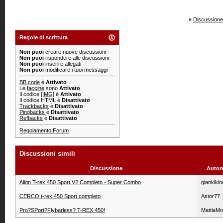
«
Discussione
Regole di scrittura
Non puoi
creare nuove discussioni
Non puoi
rispondere alle discussioni
Non puoi
inserire allegati
Non puoi
modificare i tuoi messaggi
BB code
è
Attivato
Le
faccine
sono
Attivato
Il codice
[IMG]
è
Attivato
Il codice HTML è
Disattivato
Trackbacks
è
Disattivato
Pingbacks
è
Disattivato
Refbacks
è
Disattivato
Regolamento Forum
Discussioni simili
Discussione
Autor
Align T-rex 450 Sport V2 Completo - Super Combo
giankikin
CERCO t-rex 450 Sport completo
Astor77
Pro?SPort?Flybarless? T-REX 450!
MattiaMo