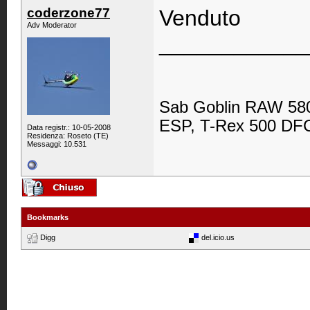
coderzone77
Venduto
Adv Moderator
____________
Sab Goblin RAW 580
ESP, T-Rex 500 DFC,
Data registr.: 10-05-2008
Residenza: Roseto (TE)
Messaggi: 10.531
Bookmarks
Digg
del.icio.us