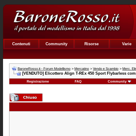
Contenuti
Community
Risorse
Varie
BaroneRosso.it - Forum Modellismo
>
Mercatino
>
Vendo e Scambio
>
Merc. El
[VENDUTO] Elicottero Align T-REx 450 Sport Flybarless com
Registrazione
FAQ
Community