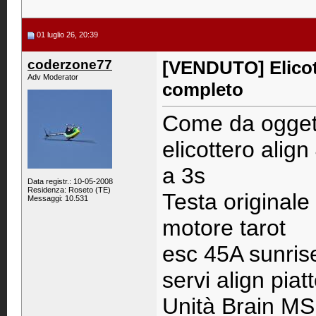
01 luglio 26, 20:39
coderzone77
[VENDUTO] Elicot
Adv Moderator
completo
Come da ogget
elicottero alig
a 3s
Data registr.: 10-05-2008
Residenza: Roseto (TE)
Testa originale
Messaggi: 10.531
motore tarot
esc 45A sunris
servi align piat
Unità Brain M