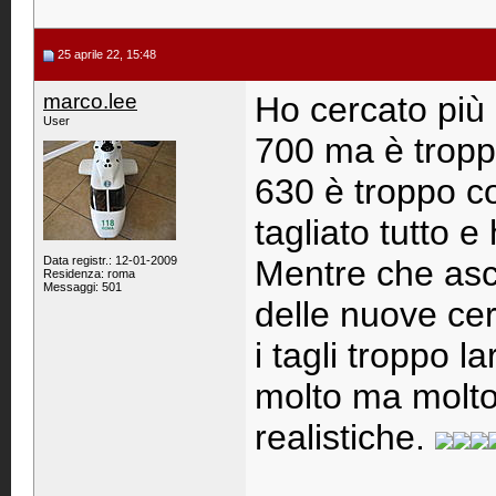
25 aprile 22, 15:48
marco.lee
Ho cercato più 
User
700 ma è tropp
630 è troppo co
tagliato tutto e
Data registr.: 12-01-2009
Mentre che asci
Residenza: roma
Messaggi: 501
delle nuove ce
i tagli troppo 
molto ma molto
realistiche.