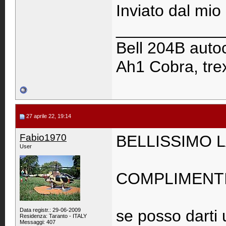
Inviato dal mi
____________
Bell 204B autoc
Ah1 Cobra, trex
27 aprile 22, 19:14
Fabio1970
BELLISSIMO 
User
COMPLIMENT
Data registr.: 29-06-2009
se posso darti u
Residenza: Taranto - ITALY
Messaggi: 407