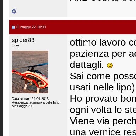
15 maggio 22, 20:00
spider88
ottimo lavoro 
User
pazienza per ad
dettagli.
Sai come posso 
usati nelle lipo)
Ho provato bom
Data registr.: 24-06-2013
Residenza: acquaviva delle fonti
Messaggi: 296
ogni volta lo s
Viene via perc
una vernice re