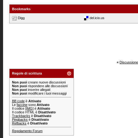
Bookmarks
Digg
del.icio.us
«
Discussione
Regole di scrittura
Non puoi
creare nuove discussioni
Non puoi
rispondere alle discussioni
Non puoi
inserire allegati
Non puoi
modificare i tuoi messaggi
BB code
è
Attivato
Le
faccine
sono
Attivato
Il codice
[IMG]
è
Attivato
Il codice HTML è
Disattivato
Trackbacks
è
Disattivato
Pingbacks
è
Disattivato
Refbacks
è
Disattivato
Regolamento Forum