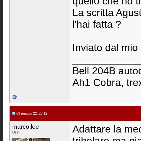
quello che ho tr
La scritta Agust
l'hai fatta ?
Inviato dal mi
____________
Bell 204B autoc
Ah1 Cobra, trex
09 maggio 22, 23:12
marco.lee
Adattare la mec
User
tribolare ma pi