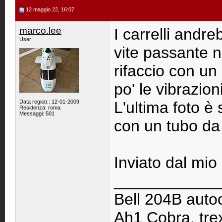
12 maggio 22, 16:07
marco.lee
I carrelli andre
User
vite passante n
rifaccio con u
po' le vibrazioni
Data registr.: 12-01-2009
L'ultima foto è
Residenza: roma
Messaggi: 501
con un tubo da
Inviato dal mi
____________
Bell 204B autoc
Ah1 Cobra, trex