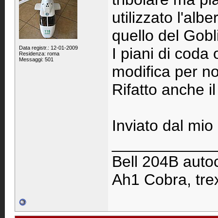
utilizzato l'alb
quello del Gobl
Data registr.: 12-01-2009
I piani di coda
Residenza: roma
Messaggi: 501
modifica per non
Rifatto anche i
Inviato dal mi
____________
Bell 204B autoc
Ah1 Cobra, trex