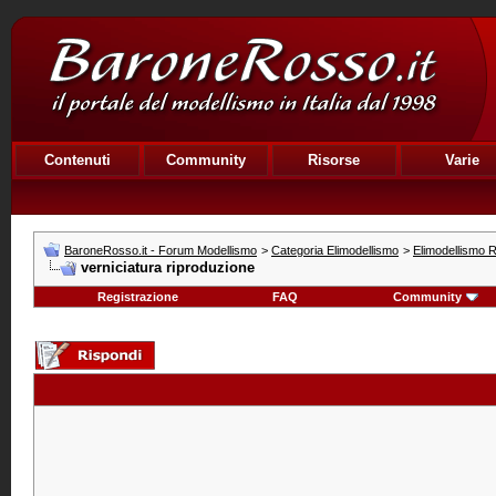
Contenuti
Community
Risorse
Varie
BaroneRosso.it - Forum Modellismo
>
Categoria Elimodellismo
>
Elimodellismo R
verniciatura riproduzione
Registrazione
FAQ
Community