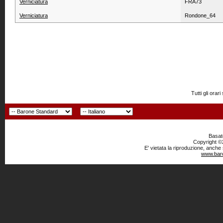
Verniciatura
FRA73
Verniciatura
Rondone_64
Tutti gli or
Basato
Copyright ©2
E' vietata la riproduzione, anche
www.baro