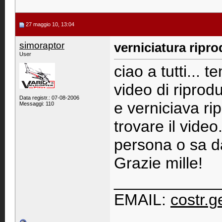
27 maggio 10, 13:04
simoraptor
verniciatura ripr
User
ciao a tutti...
video di riprod
Data registr.: 07-08-2006
e verniciava ri
Messaggi: 110
trovare il vide
persona o sa da
Grazie mille!
____________
EMAIL:
costr.