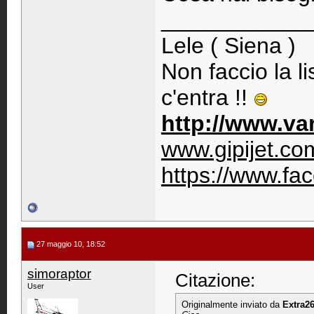
____________
Lele ( Siena )
Non faccio la l
c'entra !!
http://www.vari
www.gipijet.co
https://www.fa
27 maggio 10, 18:52
simoraptor
Citazione:
User
Originalmente inviato da
Extra2