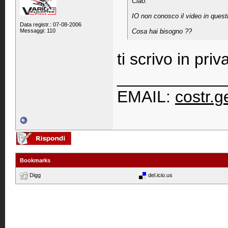
Ciao.
IO non conosco il video in questi
Data registr.: 07-08-2006
Messaggi: 110
Cosa hai bisogno ??
ti scrivo in priv
____________
EMAIL:
costr.
Bookmarks
Digg
del.icio.us