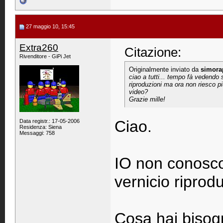
27 maggio 10, 15:45
Extra260
Citazione:
Rivenditore - GiPi Jet
Originalmente inviato da
simora
ciao a tutti... tempo fà vedendo 
riproduzioni ma ora non riesco pi
video?
Grazie mille!
Ciao.
Data registr.: 17-05-2006
Residenza: Siena
Messaggi: 758
IO non conosco 
vernicio riprodu
Cosa hai bisog