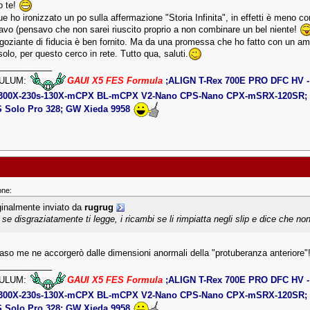
o te!
 ho ironizzato un po sulla affermazione "Storia Infinita", in effetti è meno 
vo (pensavo che non sarei riuscito proprio a non combinare un bel niente!
egoziante di fiducia è ben fornito. Ma da una promessa che ho fatto con un am
solo, per questo cerco in rete. Tutto qua, saluti.
___________
ULUM:
GAUI X5 FES Formula
;ALIGN T-Rex 700E PRO DFC HV - 
300X-230s-130X-mCPX BL-mCPX V2-Nano CPS-Nano CPX-mSRX-120SR; R
Solo Pro 328; GW Xieda 9958
one:
ginalmente inviato da
rugrug
se disgraziatamente ti legge, i ricambi se li rimpiatta negli slip e dice che non
caso me ne accorgerò dalle dimensioni anormali della "protuberanza anteriore"
___________
ULUM:
GAUI X5 FES Formula
;ALIGN T-Rex 700E PRO DFC HV - 
300X-230s-130X-mCPX BL-mCPX V2-Nano CPS-Nano CPX-mSRX-120SR; R
Solo Pro 328; GW Xieda 9958