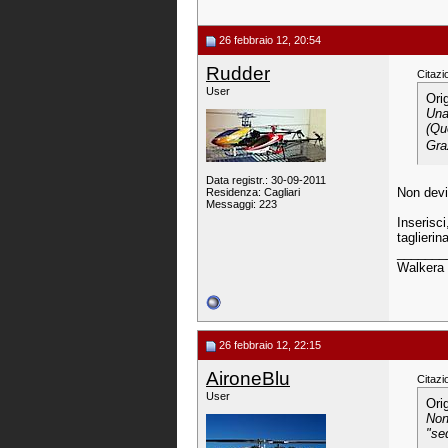
26 febbraio 12, 20:54
Rudder
Citazi
User
Ori
Una
(Qu
Gra
Data registr.: 30-09-2011
Non devi 
Residenza: Cagliari
Messaggi: 223
Inserisci
taglierin
_______
Walkera 
26 febbraio 12, 22:15
AironeBlu
Citazi
User
Ori
Non
"se