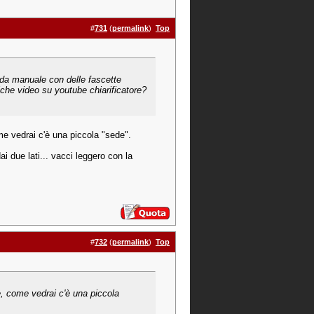
#
731
(
permalink
)
Top
o da manuale con delle fascette
lche video su youtube chiarificatore?
ome vedrai c'è una piccola "sede".
ai due lati... vacci leggero con la
#
732
(
permalink
)
Top
de, come vedrai c'è una piccola