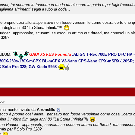
erisci, fai scorrere le fascette in modo da bloccare la guida e poi tagli l'eccede
aglierina altrimenti segni il tubo di coda...
è proprio così allora...pensavo non fosse verosimile come cosa...certo che 
lm degli anni 80 "La Storia Infinita"!!!
udder...approposito, scusami se esco un attimo out thread, ma conosci un sito i
 328?
___________
ULUM:
GAUI X5 FES Formula
;ALIGN T-Rex 700E PRO DFC HV - 
300X-230s-130X-mCPX BL-mCPX V2-Nano CPS-Nano CPX-mSRX-120SR; R
Solo Pro 328; GW Xieda 9958
one:
ginalmente inviato da
AironeBlu
ecco è proprio così allora...pensavo non fosse verosimile come cosa...certo
ra il mitico film degli anni 80 "La Storia Infinita"!!!
zie Rudder...approposito, scusami se esco un attimo out thread, ma conosci un 
ambi per il Solo Pro 328?
o.