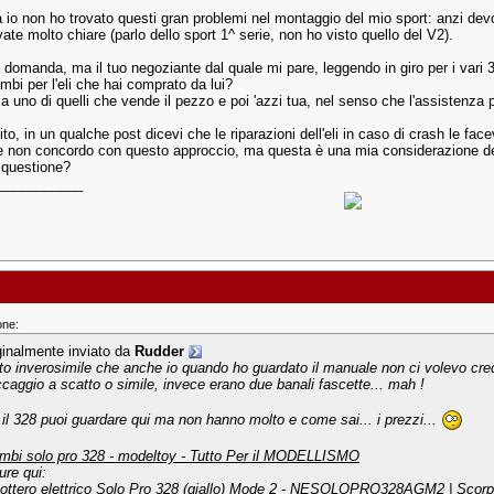
 io non ho trovato questi gran problemi nel montaggio del mio sport: anzi devo
vate molto chiare (parlo dello sport 1^ serie, non ho visto quello del V2).
 domanda, ma il tuo negoziante dal quale mi pare, leggendo in giro per i vari 3
cambi per l'eli che hai comprato da lui?
 uno di quelli che vende il pezzo e poi 'azzi tua, nel senso che l'assistenza po
to, in un qualche post dicevi che le riparazioni dell'eli in caso di crash le face
e non concordo con questo approccio, ma questa è una mia considerazione del
n questione?
___________
one:
ginalmente inviato da
Rudder
to inverosimile che anche io quando ho guardato il manuale non ci volevo cred
ccaggio a scatto o simile, invece erano due banali fascette... mah !
 il 328 puoi guardare qui ma non hanno molto e come sai... i prezzi...
ambi solo pro 328 - modeltoy - Tutto Per il MODELLISMO
ure qui:
cottero elettrico Solo Pro 328 (giallo) Mode 2 - NESOLOPRO328AGM2 | Scorp