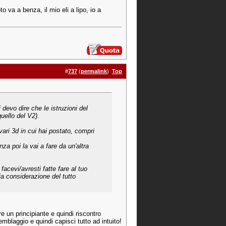
o va a benza, il mio eli a lipo, io a
#
737
(
permalink
)
Top
devo dire che le istruzioni del
uello del V2).
ari 3d in cui hai postato, compri
za poi la vai a fare da un'altra
 facevi/avresti fatte fare al tuo
 considerazione del tutto
e un principiante e quindi riscontro
emblaggio e quindi capisci tutto ad intuito!