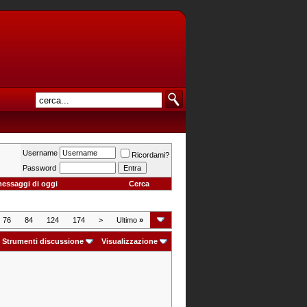
Username
Ricordami?
Password
messaggi di oggi
Cerca
76
84
124
174
>
Ultimo
»
Strumenti discussione
Visualizzazione