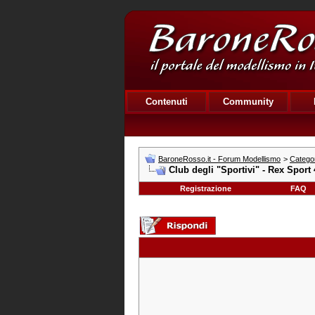
Contenuti
Community
BaroneRosso.it - Forum Modellismo
>
Categor
Club degli "Sportivi" - Rex Sport
Registrazione
FAQ