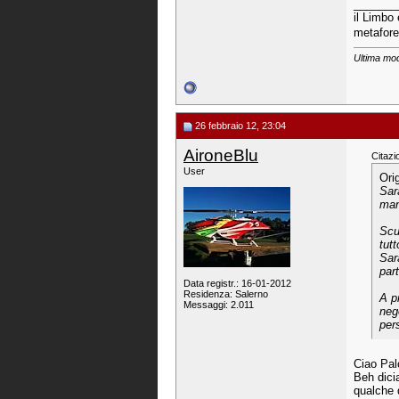
_______
il Limbo 
metafore
Ultima mod
26 febbraio 12, 23:04
AironeBlu
Citazi
User
Ori
Sar
man
Scu
tutt
Sar
par
Data registr.: 16-01-2012
Residenza: Salerno
A pr
Messaggi: 2.011
neg
per
Ciao Pa
Beh dici
qualche d