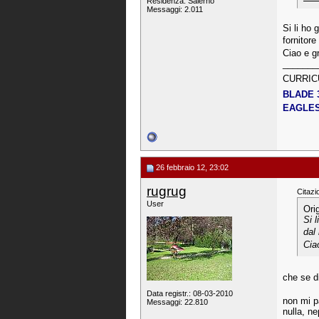
Residenza: Salerno
Messaggi: 2.011
Si li ho
fornitore
Ciao e g
_______
CURRIC
BLADE 
EAGLES 
26 febbraio 12, 23:02
rugrug
Citazi
User
Ori
Si 
dal
Cia
che se di
Data registr.: 08-03-2010
non mi p
Messaggi: 22.810
nulla, ne