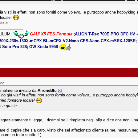
 già visti in effetti non sono forniti come volevo...e purtroppo anche hobbykin
 locale!
razie.
___________
ULUM:
GAUI X5 FES Formula
;ALIGN T-Rex 700E PRO DFC HV - 
300X-230s-130X-mCPX BL-mCPX V2-Nano CPS-Nano CPX-mSRX-120SR; R
Solo Pro 328; GW Xieda 9958
one:
ginalmente inviato da
AironeBlu
li ho già visti in effetti non sono forniti come volevo...e purtroppo anche hob
 mio fornitore locale!
o e grazie.
sgraziatamente ti legge, i ricambi se li rimpiatta negli slip e dice che non li ha
are di capire che sia caro, visto che sei affezionato cliente (a me, nessun neg
ppure un torto subìto ! )