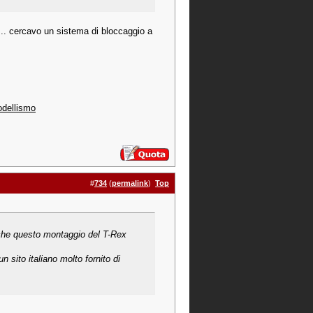
... cercavo un sistema di bloccaggio a
odellismo
#
734
(
permalink
)
Top
 che questo montaggio del T-Rex
sito italiano molto fornito di