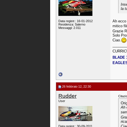
Ins
la t
Ah ecco 
Data registr.: 16-01-2012
Residenza: Salerno
mitico fi
Messaggi: 2.011
Grazie R
Solo Pro
Ciao.
_______
CURRIC
BLADE 
EAGLES 
26 febbraio 12, 22:30
Rudder
Citazi
User
Ori
Ah 
semb
Gra
ric
Cia
Data registr.: 30-09-2011