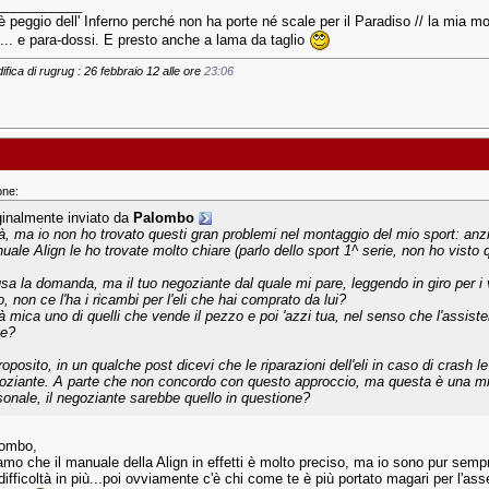
___________
è peggio dell' Inferno perché non ha porte né scale per il Paradiso // la mia mot
... e para-dossi. E presto anche a lama da taglio
ifica di rugrug : 26 febbraio 12 alle ore
23:06
one:
ginalmente inviato da
Palombo
à, ma io non ho trovato questi gran problemi nel montaggio del mio sport: anzi 
uale Align le ho trovate molto chiare (parlo dello sport 1^ serie, non ho visto q
sa la domanda, ma il tuo negoziante dal quale mi pare, leggendo in giro per i v
o, non ce l'ha i ricambi per l'eli che hai comprato da lui?
à mica uno di quelli che vende il pezzo e poi 'azzi tua, nel senso che l'assisten
te?
oposito, in un qualche post dicevi che le riparazioni dell'eli in caso di crash le
oziante. A parte che non concordo con questo approccio, ma questa è una mia
sonale, il negoziante sarebbe quello in questione?
lombo,
amo che il manuale della Align in effetti è molto preciso, ma io sono pur sempr
ifficoltà in più...poi ovviamente c'è chi come te è più portato magari per l'ass