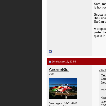
Sarà, ma
le ho tro
Scusa la
l'ha i ri
Sarà mica
A proposi
parte ch
quello i
_______
26 febbraio 12, 22:55
AironeBlu
Citazi
User
Ori
Tan
blo
Per
ric
opp
Data registr.: 16-01-2012
Eli