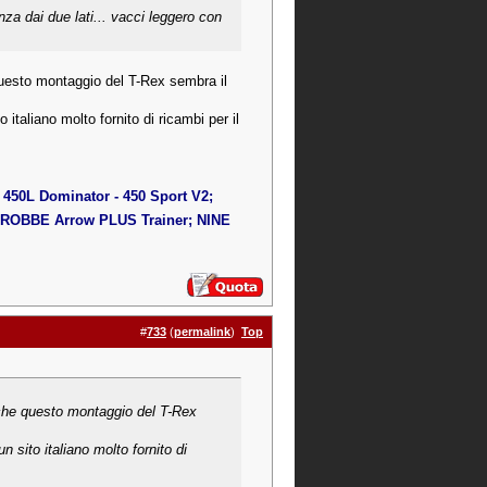
nza dai due lati... vacci leggero con
questo montaggio del T-Rex sembra il
taliano molto fornito di ricambi per il
450L Dominator - 450 Sport V2;
OBBE Arrow PLUS Trainer; NINE
#
733
(
permalink
)
Top
 che questo montaggio del T-Rex
sito italiano molto fornito di