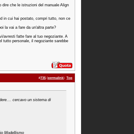
 dire che le istruzioni del manuale Align
d in cui hai postato, compri tutto, non ce
i la vai a fare da un'altra parte?
vi/avresti fatte fare al tuo negoziante. A
 tutto personale, il negoziante sarebbe
#
735
(
permalink
)
Top
ere.... cercavo un sistema di
io Modellismo