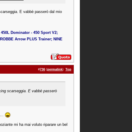
g scarseggia. E vabbè passerò dal mio
450L Dominator - 450 Sport V2;
OBBE Arrow PLUS Trainer; NINE
#
736
(
permalink
)
Top
byking scarseggia. E vabbè passerò
...
oziante mi ha mai voluto riparare un bel