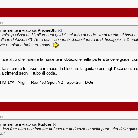
one:
ginalmente inviato da
AironeBlu
 volta posizionati i "tail control guide" sul tubo di coda, sembra che si fissin
elle in dotazione?). Se è così, non mi è chiaro il metodo di fissaggio...c'è qua
zie e saluti a todos en todos!
fare altro che inserire la fascette in dotazione nella parte alta delle guide, c
, fai scorrere le fascette in modo da bloccare la guida e poi tagli l'eccedenza d
a altrimenti segni il tubo di coda...
___________
HM 1#A - Align T-Rex 450 Sport V2 - Spektrum Dx6i
one:
ginalmente inviato da
Rudder
 devi fare altro che inserire la fascette in dotazione nella parte alta delle gui
de".