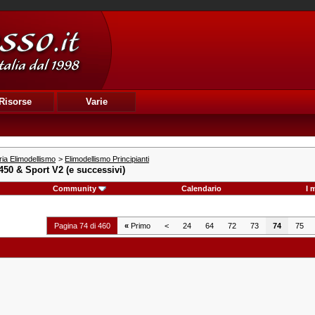
Risorse
Varie
ia Elimodellismo
>
Elimodellismo Principianti
 450 & Sport V2 (e successivi)
Community
Calendario
I 
Pagina 74 di 460
«
Primo
<
24
64
72
73
74
75