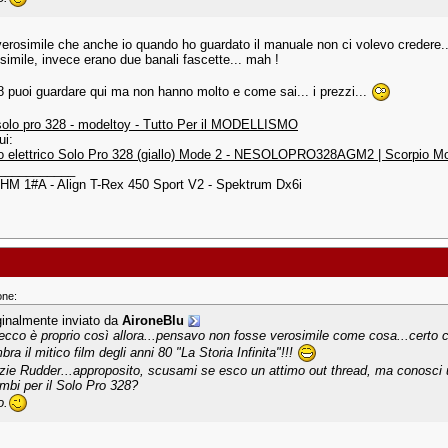
verosimile che anche io quando ho guardato il manuale non ci volevo credere.
 simile, invece erano due banali fascette... mah !
28 puoi guardare qui ma non hanno molto e come sai... i prezzi...
solo pro 328 - modeltoy - Tutto Per il MODELLISMO
ui:
ro elettrico Solo Pro 328 (giallo) Mode 2 - NESOLOPRO328AGM2 | Scorpio M
___________
HM 1#A - Align T-Rex 450 Sport V2 - Spektrum Dx6i
one:
ginalmente inviato da
AironeBlu
ecco è proprio così allora...pensavo non fosse verosimile come cosa...certo
ra il mitico film degli anni 80 "La Storia Infinita"!!!
zie Rudder...approposito, scusami se esco un attimo out thread, ma conosci un 
ambi per il Solo Pro 328?
o.