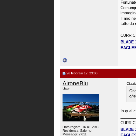
Fortunat
Comunque
immagina
Il mio n
tutto da 
_______
CURRIC
BLADE 
EAGLES 
26 febbraio 12, 23:06
AironeBlu
Citazi
User
Ori
che 
In quel 
_______
CURRIC
Data registr.: 16-01-2012
BLADE 
Residenza: Salerno
Messaggi: 2.011
EAGLES 