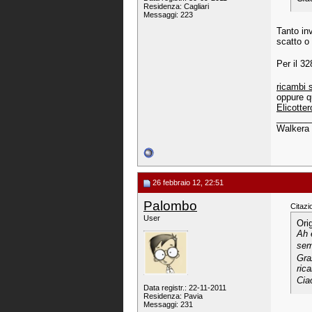
Residenza: Cagliari
Messaggi: 223
Tanto in
scatto o
Per il 3
ricambi 
oppure q
Elicotte
_______
Walkera 
26 febbraio 12, 22:51
Palombo
Citazi
User
Ori
Ah 
semb
Gra
ric
Cia
Data registr.: 22-11-2011
Residenza: Pavia
Messaggi: 231