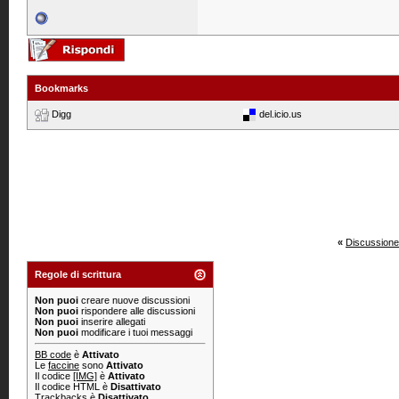
Bookmarks
Digg
del.icio.us
«
Discussione
Regole di scrittura
Non puoi
creare nuove discussioni
Non puoi
rispondere alle discussioni
Non puoi
inserire allegati
Non puoi
modificare i tuoi messaggi
BB code
è
Attivato
Le
faccine
sono
Attivato
Il codice
[IMG]
è
Attivato
Il codice HTML è
Disattivato
Trackbacks
è
Disattivato