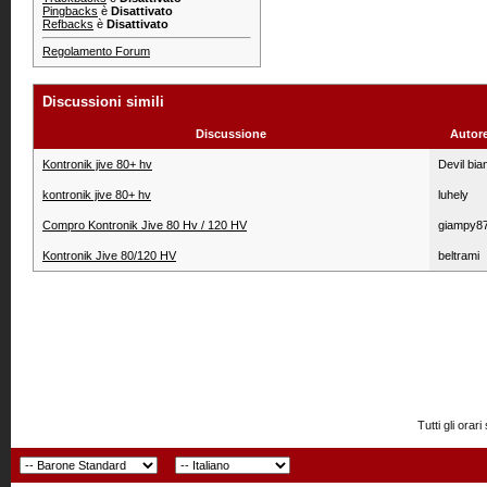
Pingbacks
è
Disattivato
Refbacks
è
Disattivato
Regolamento Forum
Discussioni simili
Discussione
Autor
Kontronik jive 80+ hv
Devil bia
kontronik jive 80+ hv
luhely
Compro Kontronik Jive 80 Hv / 120 HV
giampy8
Kontronik Jive 80/120 HV
beltrami
Tutti gli or