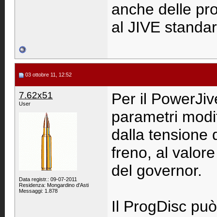
anche delle pr
al JIVE standa
03 ottobre 11, 12:52
7.62x51
Per il PowerJive
User
parametri modif
dalla tensione d
freno, al valore
del governor.
Data registr.: 09-07-2011
Residenza: Mongardino d'Asti
Messaggi: 1.878
Il ProgDisc può 