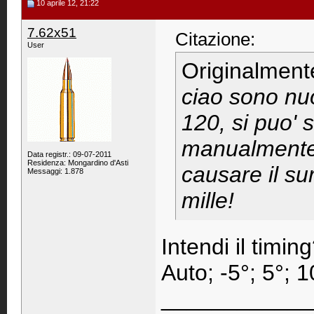
10 aprile 12, 21:22
7.62x51
Citazione:
User
Originalment
ciao sono nu
120, si puo' 
manualmente?
Data registr.: 09-07-2011
Residenza: Mongardino d'Asti
causare il s
Messaggi: 1.878
mille!
Intendi il timin
Auto; -5°; 5°; 1
____________