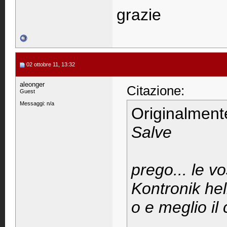
grazie
02 ottobre 11, 13:32
aleonger
Citazione:
Guest
Messaggi: n/a
Originalment
Salve
prego... le vo
Kontronik hel
o e meglio il 