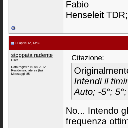
Fabio
Henseleit TDR
14 aprile 12, 13:32
stoppata radente
Citazione:
User
Data registr.: 10-04-2012
Originalment
Residenza: laterza (ta)
Messaggi: 85
Intendi il tim
Auto; -5°; 5°;
No... Intendo g
frequenza ottim