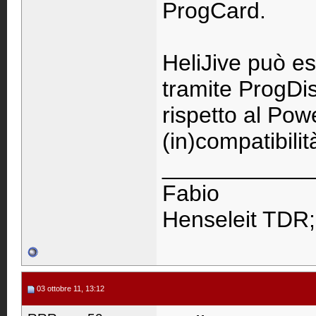
ProgCard.
HeliJive può e
tramite ProgDis
rispetto al Powe
(in)compatibili
____________
Fabio
Henseleit TDR
03 ottobre 11, 13:12