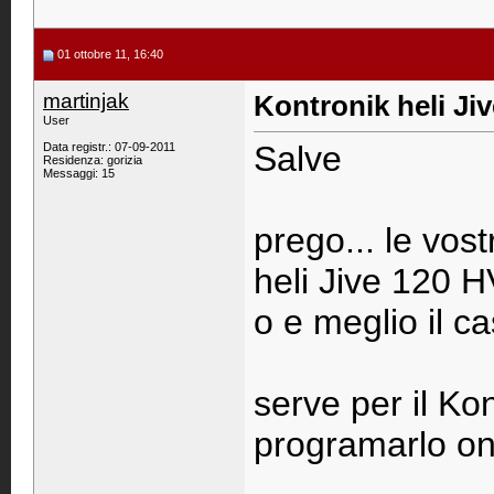
01 ottobre 11, 16:40
martinjak
Kontronik heli Ji
User
Salve
Data registr.: 07-09-2011
Residenza: gorizia
Messaggi: 15
prego... le vost
heli Jive 120 H
o e meglio il ca
serve per il Ko
programarlo o