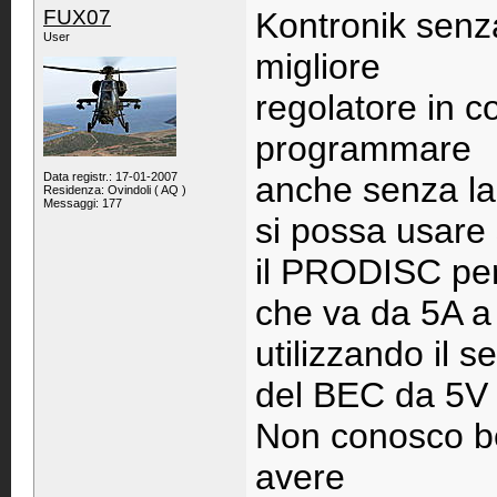
FUX07
Kontronik senza
User
migliore
regolatore in c
programmare
Data registr.: 17-01-2007
anche senza la
Residenza: Ovindoli ( AQ )
Messaggi: 177
si possa usare 
il PRODISC pe
che va da 5A a
utilizzando il 
del BEC da 5V 
Non conosco b
avere