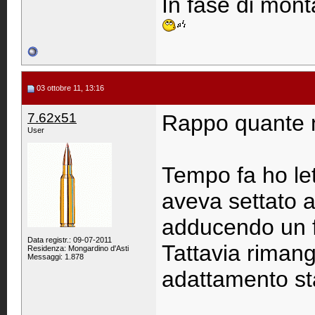
In fase di monta
03 ottobre 11, 13:16
7.62x51
Rappo quante n
User
Tempo fa ho let
aveva settato a
adducendo un f
Data registr.: 09-07-2011
Tattavia rimang
Residenza: Mongardino d'Asti
Messaggi: 1.878
adattamento st
____________