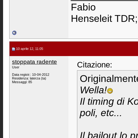
Fabio
Henseleit TDR
10 aprile 12, 11:05
stoppata radente
Citazione:
User
Data registr.: 10-04-2012
Originalment
Residenza: laterza (ta)
Messaggi: 85
Wella!
Il timing di 
poli, etc...
Il bailout lo