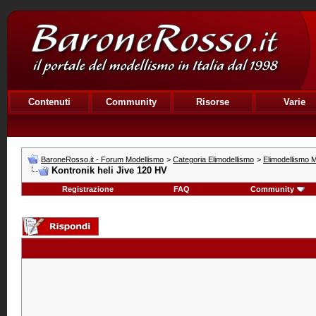
Contenuti
Community
Risorse
Varie
BaroneRosso.it - Forum Modellismo
>
Categoria Elimodellismo
>
Elimodellismo M
Kontronik heli Jive 120 HV
Registrazione
FAQ
Community