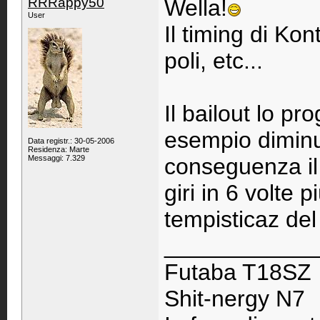
RRRappy50
Wella!
User
Il timing di Ko
poli, etc...
Il bailout lo p
esempio diminui
Data registr.: 30-05-2006
Residenza: Marte
Messaggi: 7.329
conseguenza il 
giri in 6 volte 
tempisticaz del 
____________
Futaba T18SZ
Shit-nergy N7