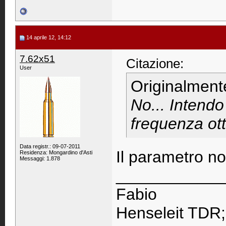
14 aprile 12, 14:12
7.62x51
Citazione:
User
Originalment
No... Intendo
frequenza ott
Data registr.: 09-07-2011
Il parametro no
Residenza: Mongardino d'Asti
Messaggi: 1.878
____________
Fabio
Henseleit TDR