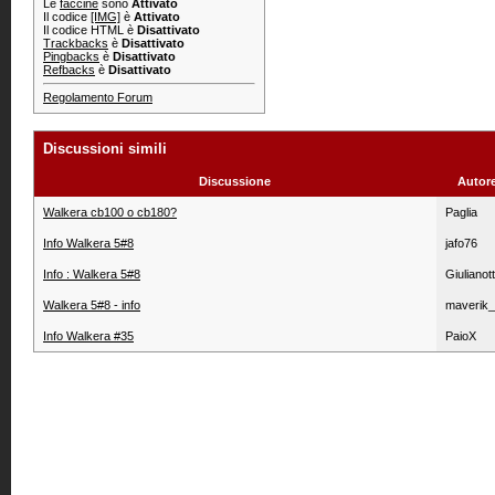
Le
faccine
sono
Attivato
Il codice
[IMG]
è
Attivato
Il codice HTML è
Disattivato
Trackbacks
è
Disattivato
Pingbacks
è
Disattivato
Refbacks
è
Disattivato
Regolamento Forum
Discussioni simili
Discussione
Autor
Walkera cb100 o cb180?
Paglia
Info Walkera 5#8
jafo76
Info : Walkera 5#8
Giulianot
Walkera 5#8 - info
maverik
Info Walkera #35
PaioX