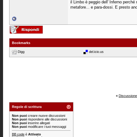
il Limbo è peggio dell' Inferno perché 
metafore... e para-dossi. E presto an
Bookmarks
Digg
del.icio.us
«
Discussione
Regole di scrittura
Non puoi
creare nuove discussioni
Non puoi
rispondere alle discussioni
Non puoi
inserire allegati
Non puoi
modificare i tuoi messaggi
BB code
è
Attivato