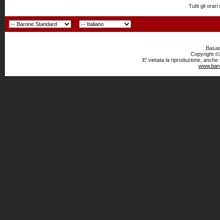
Tutti gli or
Basato
Copyright ©2
E' vietata la riproduzione, anche
www.baro