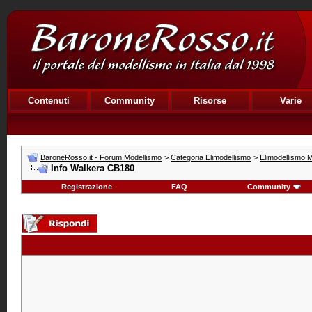
Contenuti
Community
Risorse
Varie
BaroneRosso.it - Forum Modellismo
>
Categoria Elimodellismo
>
Elimodellismo M
Info Walkera CB180
Registrazione
FAQ
Community