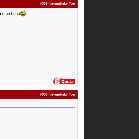
#
385
(
permalink
)
Top
i è un bene
#
386
(
permalink
)
Top