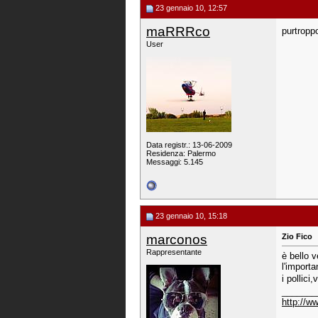
23 gennaio 10, 12:57
maRRRco
purtropp
User
Data registr.: 13-06-2009
Residenza: Palermo
Messaggi: 5.145
23 gennaio 10, 15:18
marconos
Zio Fico
Rappresentante
è bello v
l'import
i pollici,
_______
http://