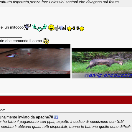
attutto rispettata,senza fare i classici santoni che divagano sul forum .............
ei un mitoooo
___________
nte che comanda il corpo
one:
ginalmente inviato da
apache70
i ho fatto il pagamento con ppal, aspetto il codice di spedizione con SDA.
sembra li abbiano quasi tutti disponibili, tranne le batterie quelle sono diffici