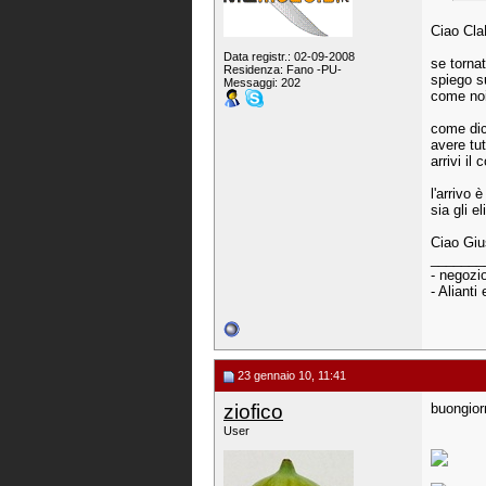
Ciao Cla
Data registr.: 02-09-2008
se torna
Residenza: Fano -PU-
spiego s
Messaggi: 202
come noi
come dic
avere tut
arrivi il
l'arrivo 
sia gli el
Ciao Gi
_______
- negozi
- Alianti
23 gennaio 10, 11:41
ziofico
buongiorn
User