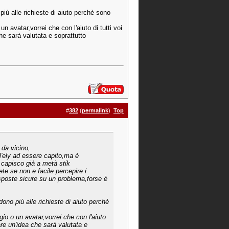
più alle richieste di aiuto perchè sono
avatar,vorrei che con l'aiuto di tutti voi
e sarà valutata e soprattutto
#
382
(
permalink
)
Top
 da vicino,
l'ely ad essere capito,ma è
 capisco già a metà stik
e se non e facile percepire i
isposte sicure su un problema,forse è
ono più alle richieste di aiuto perchè
o o un avatar,vorrei che con l'aiuto
re un'idea che sarà valutata e