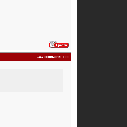
#
387
(
permalink
)
Top