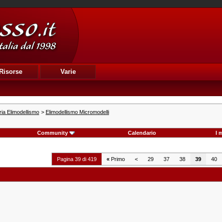
Risorse
Varie
ia Elimodellismo
>
Elimodellismo Micromodelli
Community
Calendario
I 
Pagina 39 di 419
«
Primo
<
29
37
38
39
40