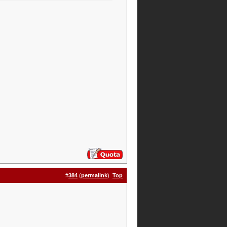
#
384
(
permalink
)
Top