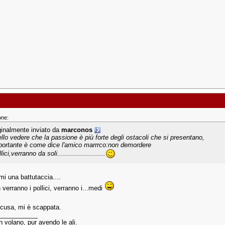
one:
ginalmente inviato da
marconos
ello vedere che la passione è più forte degli ostacoli che si presentano,
mportante è come dice l'amico marrrco:non demordere
llici,verranno da soli........................
mi una battutaccia....
verranno i pollici, verranno i...medi
cusa, mi è scappata.
___________
on volano, pur avendo le ali.