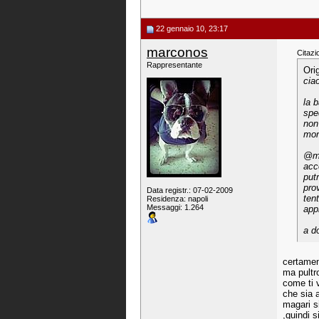
22 gennaio 10, 23:17
marconos
Citazi
Rappresentante
Ori
ciao
la 
spe
non
mon
@ma
acc
put
pro
Data registr.: 07-02-2009
ten
Residenza: napoli
Messaggi: 1.264
appr
a d
certamen
ma pultr
come ti 
che sia 
magari s
,quindi s