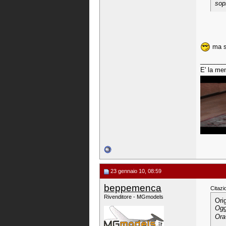
sopr
ma s
_______
E' la me
23 gennaio 10, 08:59
beppemenca
Citazi
Rivenditore - MGmodels
Ori
Ogg
Ora 