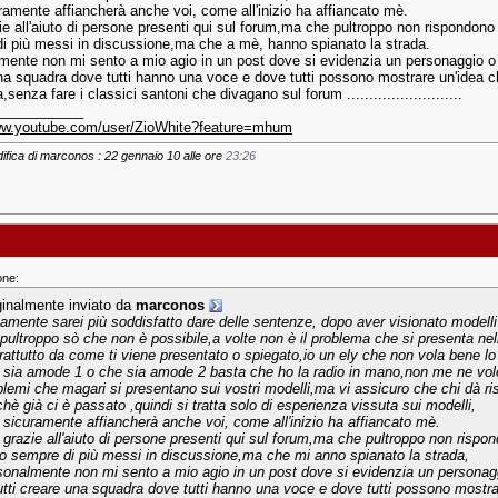
ramente affiancherà anche voi, come all'inizio ha affiancato mè.
ie all'aiuto di persone presenti qui sul forum,ma che pultroppo non rispondono 
i più messi in discussione,ma che a mè, hanno spianato la strada.
mente non mi sento a mio agio in un post dove si evidenzia un personaggio o un 
na squadra dove tutti hanno una voce e dove tutti possono mostrare un'idea ch
a,senza fare i classici santoni che divagano sul forum ..........................
___________
www.youtube.com/user/ZioWhite?feature=mhum
ifica di marconos : 22 gennaio 10 alle ore
23:26
one:
ginalmente inviato da
marconos
tamente sarei più soddisfatto dare delle sentenze, dopo aver visionato modelli
pultroppo sò che non è possibile,a volte non è il problema che si presenta nel
rattutto da come ti viene presentato o spiegato,io un ely che non vola bene lo
 sia amode 1 o che sia amode 2 basta che ho la radio in mano,non me ne volet
blemi che magari si presentano sui vostri modelli,ma vi assicuro che chi dà r
chè già ci è passato ,quindi si tratta solo di esperienza vissuta sui modelli,
 sicuramente affiancherà anche voi, come all'inizio ha affiancato mè.
 grazie all'aiuto di persone presenti qui sul forum,ma che pultroppo non rispond
o sempre di più messi in discussione,ma che mi anno spianato la strada,
sonalmente non mi sento a mio agio in un post dove si evidenzia un personaggi
tutti creare una squadra dove tutti hanno una voce e dove tutti possono mostra