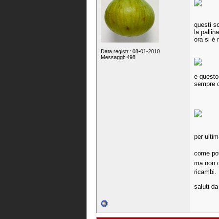
questi s
la palli
ora si è 
Data registr.: 08-01-2010
Messaggi: 498
e questo
sempre qu
per ulti
come pot
ma non de
ricambi.
saluti da