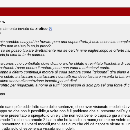
one:
ginalmente inviato da
ziofico
...
baia sarebbe ebay,ed ho trovato pure una superofferta,il solo coassiale compl
dito.non resisto,lo so,lo prendo.
 so se posso linkare direttamente,ma se cerchi nine eagles,dopo le offerte nazio
do,la cina la fa da padrone.
rconos : ho controllato dove dici,ho anche sfilato e reinfilato l'elichetta di 
ostrando l'asse contro il motore,essa non vada a strisciarvi contro.
roppo il difetto continua,il motore di coda sembra come "grippato",gira piano e
vo subito a staccare e riattaccare i contatti,ma devo lasciare inserita la batter
tativo senza alimentazione inserita,poi mi dirai.
ofitto per ringraziarti a nome di tutti i possessori di solo pro,sei una fonte di c
opo
te sarei più soddisfatto dare delle sentenze, dopo aver visionato modelli da v
oppo sò che non è possibile,a volte non è il problema che si presenta nell'ely
viene presentato o spiegato,io un ely che non vola bene lo capisco già a metà
amode 1 o che sia amode 2 basta che ho la radio in mano,non me ne volete se 
i presentano sui vostri modelli,ma vi assicuro che chi dà risposte sicure su u
i tratta solo di esperienza vissuta sui modelli,