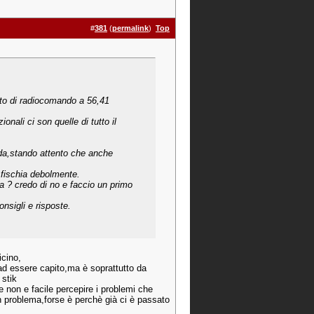
#
381
(
permalink
)
Top
eto di radiocomando a 56,41
nali ci son quelle di tutto il
coda,stando attento che anche
 fischia debolmente.
ia ? credo di no e faccio un primo
onsigli e risposte.
icino,
 ad essere capito,ma è soprattutto da
 stik
non e facile percepire i problemi che
n problema,forse è perchè già ci è passato