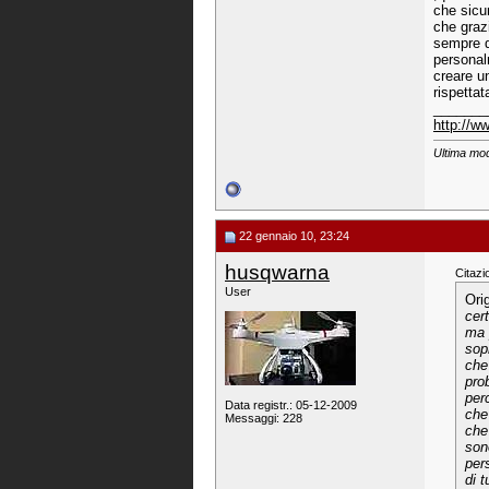
che sicu
che graz
sempre d
personal
creare u
rispettat
_______
http://
Ultima mod
22 gennaio 10, 23:24
husqwarna
Citazi
User
Ori
cer
ma 
sop
che
pro
per
Data registr.: 05-12-2009
che
Messaggi: 228
che
son
per
di 