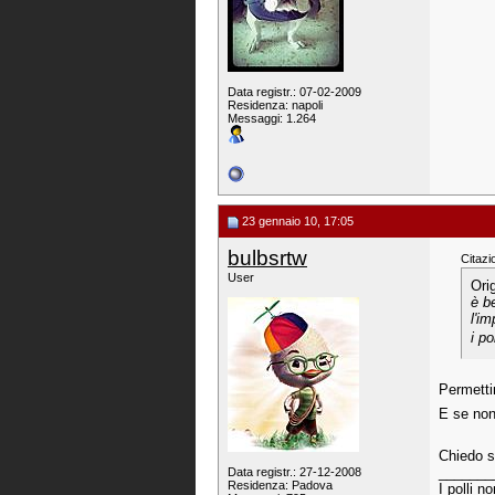
Data registr.: 07-02-2009
Residenza: napoli
Messaggi: 1.264
23 gennaio 10, 17:05
bulbsrtw
Citazi
User
Ori
è b
l'i
i po
Permetti
E se non 
Chiedo s
_______
Data registr.: 27-12-2008
Residenza: Padova
I polli n