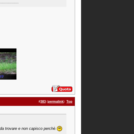
.............
#
383
(
permalink
)
Top
li da trovare e non capisco perchè.