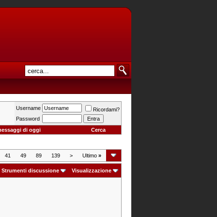
Username
Ricordami?
Password
messaggi di oggi
Cerca
41
49
89
139
>
Ultimo
»
Strumenti discussione
Visualizzazione