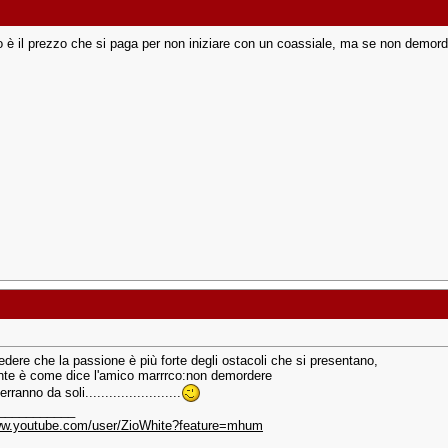
o è il prezzo che si paga per non iniziare con un coassiale, ma se non demord
edere che la passione è più forte degli ostacoli che si presentano,
ante è come dice l'amico marrrco:non demordere
verranno da soli........................
___________
www.youtube.com/user/ZioWhite?feature=mhum