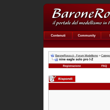
Contenuti
Community
BaroneRosso.it - Forum Modellismo
>
Categor
nine eagle solo pro I-2
Registrazione
FAQ