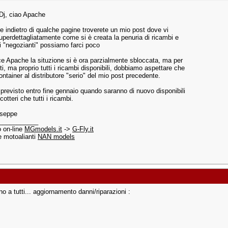
Dj, ciao Apache
te indietro di qualche pagine troverete un mio post dove vi
uperdettagliatamente come si è creata la penuria di ricambi e
 "negozianti" possiamo farci poco
e Apache la situzione si è ora parzialmente sbloccata, ma per
ti, ma proprio tutti i ricambi disponibili, dobbiamo aspettare che
 container al distributore "serio" del mio post precedente.
è previsto entro fine gennaio quando saranno di nuovo disponibili
icotteri che tutti i ricambi.
useppe
___________
o on-line
MGmodels.it
->
G-Fly.it
 e motoalianti
NAN models
o a tutti... aggiornamento danni/riparazioni :