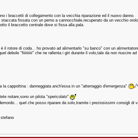
ono i braccetti di collegamento con la vecchia riparazione ed il nuovo danno.
na staccata fissata con un perno a cannocchiale,recuperato da un vecchio orolo
rotto il braccetto centrale dove si fissa alla pala.
 è il rotore di coda... ho provato ad alimentarlo "su banco" con un alimentator
el debole "fiiiiiiiiii" che ne rallenta i giri durante il volo,tale da non riuscire ad
ma la cappottina : danneggiata anch'essa in un "atterraggio d'emergenza"
ete notare,sono un pilota "spericolato"
mordo... quel che posso riparare da solo,tramite i preziosissimi consigli di vo
 stefano