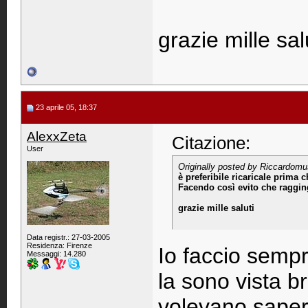
grazie mille sal
23 aprile 05, 18:37
AlexxZeta
Citazione:
User
Originally posted by Riccardomu
è preferibile ricaricale prima 
Facendo così evito che raggin
grazie mille saluti
Data registr.: 27-03-2005
Residenza: Firenze
Io faccio semp
Messaggi: 14.280
la sono vista b
volevano sapere