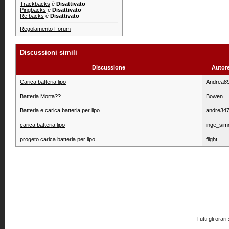
Trackbacks
è
Disattivato
Pingbacks
è
Disattivato
Refbacks
è
Disattivato
Regolamento Forum
Discussioni simili
Discussione
Autor
Carica batteria lipo
Andrea8
Batteria Morta??
Bowen
Batteria e carica batteria per lipo
andre34
carica batteria lipo
inge_sim
progeto carica batteria per lipo
flight
Tutti gli or