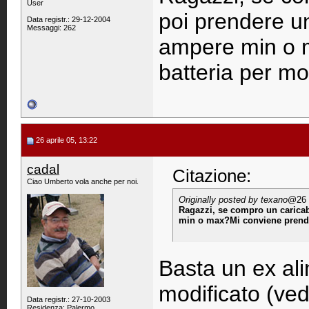
User
poi prendere u
Data registr.: 29-12-2004
Messaggi: 262
ampere min o 
batteria per mo
26 aprile 05, 13:22
cadal
Citazione:
Ciao Umberto vola anche per noi.
Originally posted by texano
@26 a
Ragazzi, se compro un caricab
min o max?Mi conviene prende
Basta un ex al
modificato (vedi 
Data registr.: 27-10-2003
Residenza: Palermo