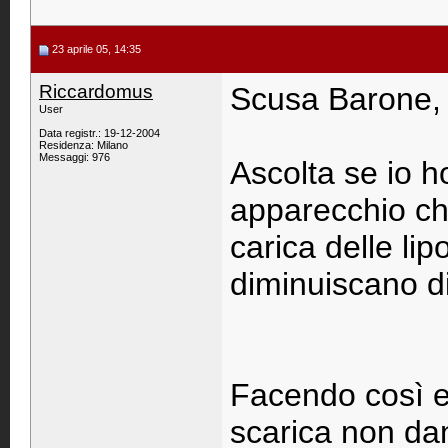
23 aprile 05, 14:35
Riccardomus
Scusa Barone, c
User
Data registr.: 19-12-2004
Residenza: Milano
Messaggi: 976
Ascolta se io h
apparecchio che
carica delle lip
diminuiscano di
Facendo così ev
scarica non da