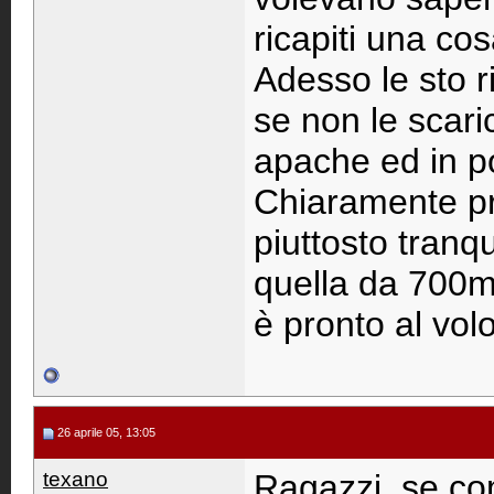
ricapiti una co
Adesso le sto r
se non le scari
apache ed in p
Chiaramente pr
piuttosto tranq
quella da 700ma
è pronto al vol
26 aprile 05, 13:05
texano
Ragazzi, se com