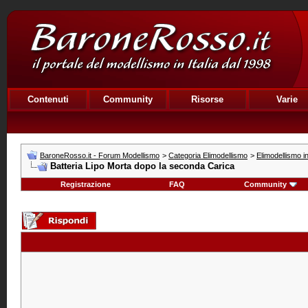
Contenuti
Community
Risorse
Varie
BaroneRosso.it - Forum Modellismo
>
Categoria Elimodellismo
>
Elimodellismo i
Batteria Lipo Morta dopo la seconda Carica
Registrazione
FAQ
Community