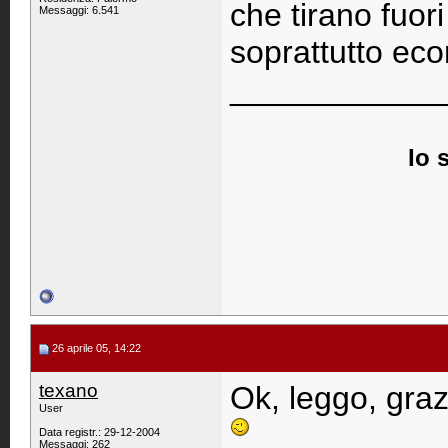
che tirano fuori
Messaggi: 6.541
soprattutto ec
____________
Io 
26 aprile 05, 14:22
texano
Ok, leggo, grazi
User
Data registr.: 29-12-2004
Messaggi: 262