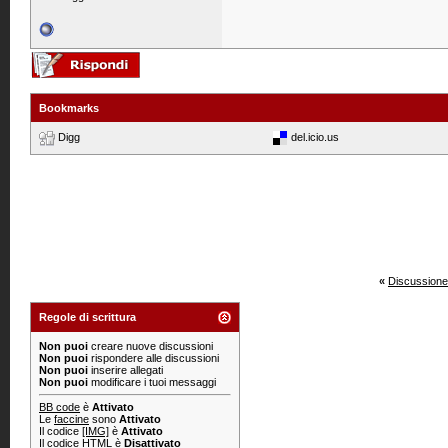
Bookmarks
Digg
del.icio.us
«
Discussione
Regole di scrittura
Non puoi
creare nuove discussioni
Non puoi
rispondere alle discussioni
Non puoi
inserire allegati
Non puoi
modificare i tuoi messaggi
BB code
è
Attivato
Le
faccine
sono
Attivato
Il codice
[IMG]
è
Attivato
Il codice HTML è
Disattivato