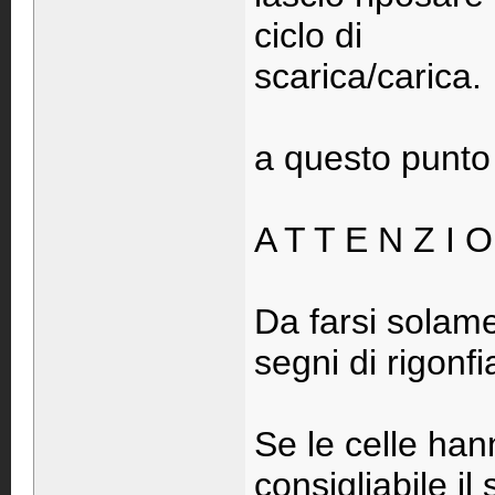
ciclo di
scarica/carica.
a questo punto l
A T T E N Z I O
Da farsi solam
segni di rigonf
Se le celle han
consigliabile il