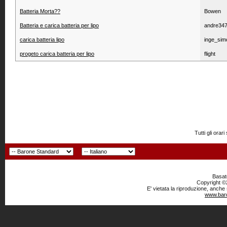
Batteria Morta??
Bowen
Batteria e carica batteria per lipo
andre34
carica batteria lipo
inge_sim
progeto carica batteria per lipo
flight
Tutti gli or
Basato
Copyright ©2
E' vietata la riproduzione, anche
www.baro