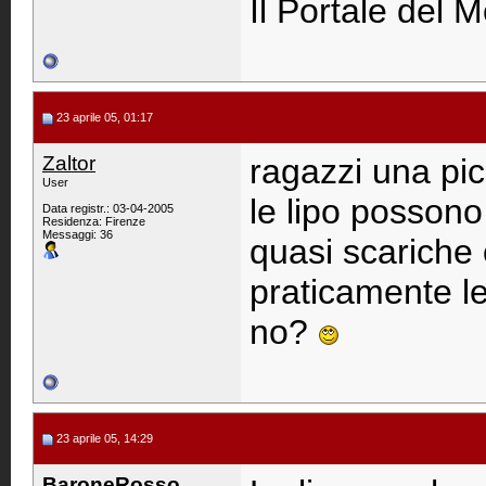
Il Portale del M
23 aprile 05, 01:17
Zaltor
ragazzi una pi
User
le lipo possono
Data registr.: 03-04-2005
Residenza: Firenze
Messaggi: 36
quasi scariche
praticamente le
no?
23 aprile 05, 14:29
BaroneRosso