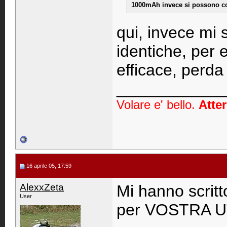
1000mAh invece si possono cons
qui, invece mi
identiche, per 
efficace, perda
____________
Volare e' bello.
Atter
16 aprile 05, 17:59
AlexxZeta
Mi hanno scritto
User
per VOSTRA U