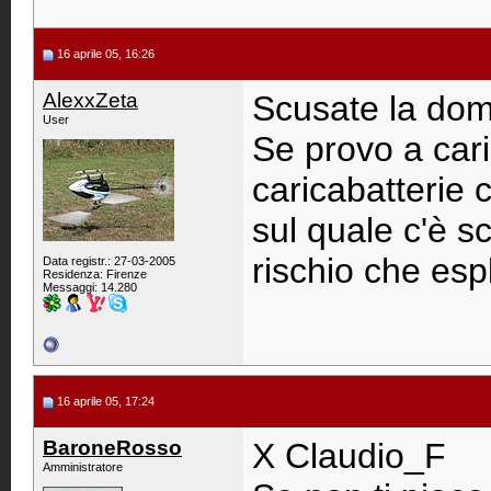
16 aprile 05, 16:26
AlexxZeta
Scusate la dom
User
Se provo a caric
caricabatterie 
sul quale c'è
rischio che es
Data registr.: 27-03-2005
Residenza: Firenze
Messaggi: 14.280
16 aprile 05, 17:24
BaroneRosso
X Claudio_F
Amministratore