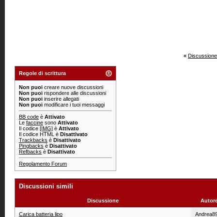
«
Discussione
Regole di scrittura
Non puoi
creare nuove discussioni
Non puoi
rispondere alle discussioni
Non puoi
inserire allegati
Non puoi
modificare i tuoi messaggi
BB code
è
Attivato
Le
faccine
sono
Attivato
Il codice
[IMG]
è
Attivato
Il codice HTML è
Disattivato
Trackbacks
è
Disattivato
Pingbacks
è
Disattivato
Refbacks
è
Disattivato
Regolamento Forum
Discussioni simili
Discussione
Autor
Carica batteria lipo
Andrea8