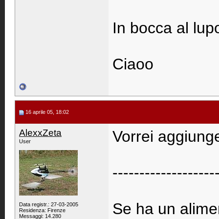
In bocca al lu
Ciaoo
16 aprile 05, 18:02
AlexxZeta
Vorrei aggiung
User
-------------------
Se ha un alime
Data registr.: 27-03-2005
Residenza: Firenze
Messaggi: 14.280