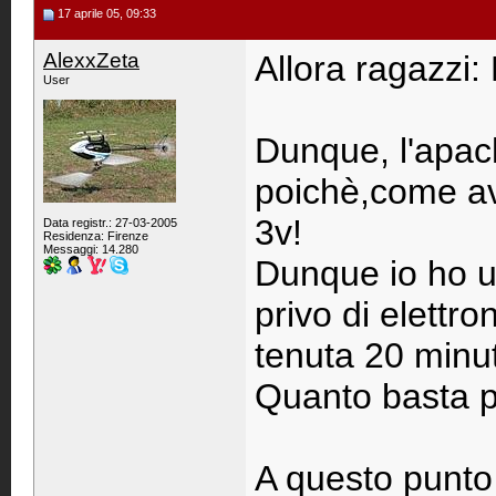
17 aprile 05, 09:33
AlexxZeta
Allora ragazz
User
Dunque, l'apac
poichè,come ave
3v!
Data registr.: 27-03-2005
Residenza: Firenze
Messaggi: 14.280
Dunque io ho u
privo di elettro
tenuta 20 minut
Quanto basta pe
A questo punto 