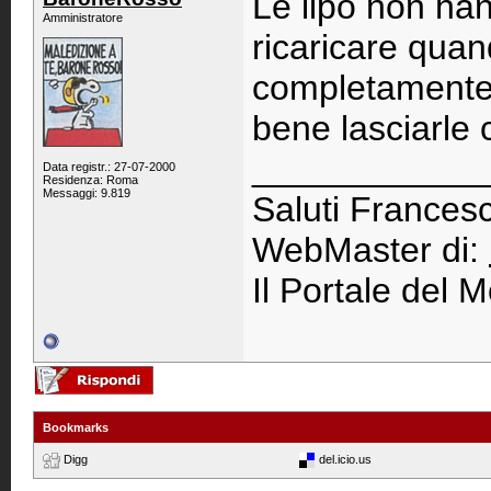
Le lipo non han
Amministratore
ricaricare quan
completamente s
bene lasciarle 
____________
Data registr.: 27-07-2000
Residenza: Roma
Messaggi: 9.819
Saluti Francesc
WebMaster di:
Il Portale del M
Bookmarks
Digg
del.icio.us