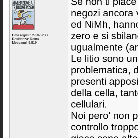
Se non ti piace 
negozi ancora 
ed NiMh, hanno
zero e si sbila
Data registr.: 27-07-2000
Residenza: Roma
Messaggi: 9.819
ugualmente (anc
Le litio sono u
problematica, 
presenti appositi
della cella, tan
cellulari.
Noi pero' non p
controllo troppo