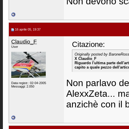
Non devono sca
16 aprile 05, 19:37
Claudio_F
Citazione:
User
Originally posted by BaroneRos
X Claudio_F
Riguardo l'ultima parte dell'a
capito a quale pezzo dell'artic
Non parlavo del
Data registr.: 02-04-2005
Messaggi: 2.050
AlexxZeta... ma
anzichè con il