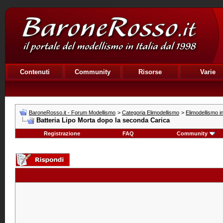
Contenuti
Community
Risorse
Varie
BaroneRosso.it - Forum Modellismo
>
Categoria Elimodellismo
>
Elimodellismo i
Batteria Lipo Morta dopo la seconda Carica
Registrazione
FAQ
Community