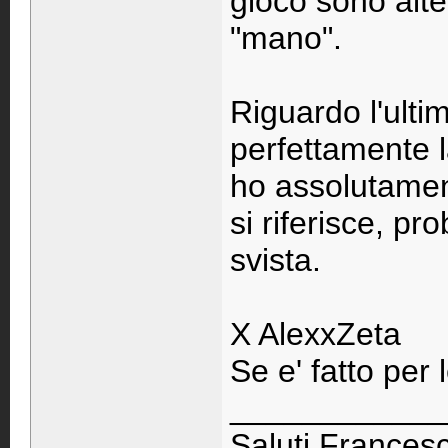
gioco sono alt
"mano".
Riguardo l'ultim
perfettamente 
ho assolutament
si riferisce, p
svista.
X AlexxZeta
Se e' fatto per 
____________
Saluti Francesc