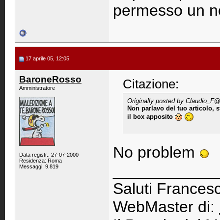
permesso un nor
17 aprile 05, 12:05
BaroneRosso
Citazione:
Amministratore
Originally posted by Claudio_F
@
Non parlavo del tuo articolo,
il box apposito
No problem
Data registr.: 27-07-2000
Residenza: Roma
____________
Messaggi: 9.819
Saluti Francesc
WebMaster di: