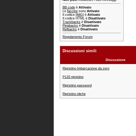
BB code
è
Attivato
Le
faccine
sono
Attivato
Il codice
[IMG]
è
Attivato
Il codice HTML è
Disattivato
Trackbacks
è
Disattivato
Pingbacks
è
Disattivato
Refbacks
è
Disattivato
Regolamento Forum
Discussioni simili
Discussione
Ripristino Imbarcazione da zero
P120 ripristino
Ripristino password
Ripristino eliche