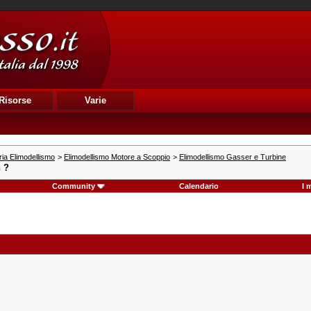
Risorse
Varie
ia Elimodellismo
>
Elimodellismo Motore a Scoppio
>
Elimodellismo Gasser e Turbine
h ?
Community
Calendario
I 