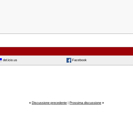
del.icio.us
Facebook
«
Discussione precedente
|
Prossima discussione
»