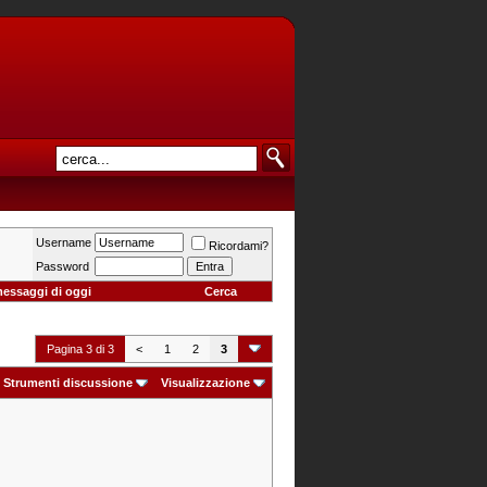
Username
Ricordami?
Password
messaggi di oggi
Cerca
Pagina 3 di 3
<
1
2
3
Strumenti discussione
Visualizzazione