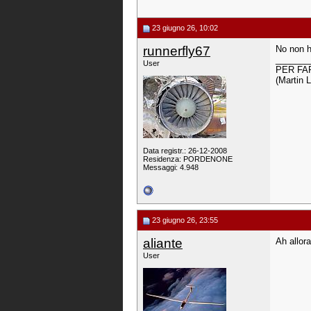
23 giugno 26, 10:02
runnerfly67
No non ho
_______
User
PER FA
(Martin 
Data registr.: 26-12-2008
Residenza: PORDENONE
Messaggi: 4.948
23 giugno 26, 23:55
aliante
Ah allor
User