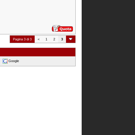
Pagina 3 di 3
<
1
2
3
Google