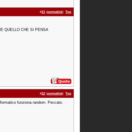
#
21
(
permalink
)
Top
RE QUELLO CHE SI PENSA
#
22
(
permalink
)
Top
informatico funziona random. Peccato.