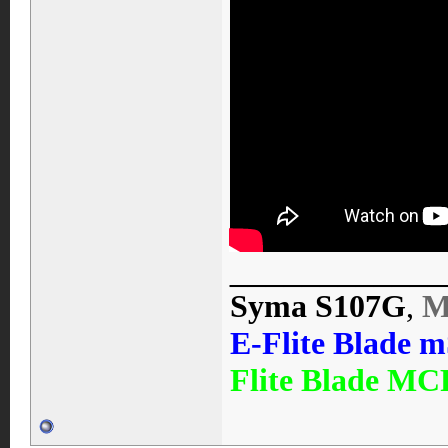
____________
Syma S107G
,
M
E-Flite Blade 
Flite Blade MC