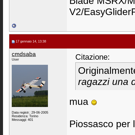
Blade MSRX/M
V2/EasyGlider
17 gennaio 14, 13:38
cmdsaba
Citazione:
User
Originalment
ragazzi una 
mua
Data registr.: 29-06-2005
Residenza: Torino
Messaggi: 401
Piossasco per l