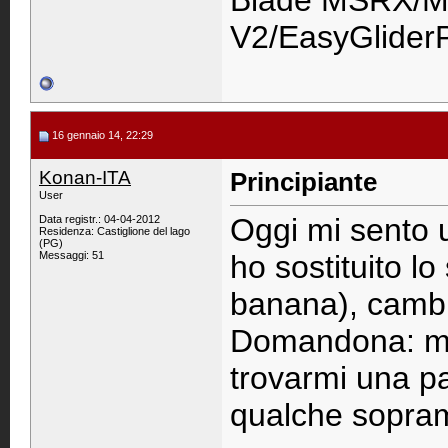
Blade MSRX/M
V2/EasyGlider
16 gennaio 14, 22:29
Konan-ITA
Principiante
User
Oggi mi sento u
Data registr.: 04-04-2012
Residenza: Castiglione del lago
(PG)
Messaggi: 51
ho sostituito l
banana), cambi
Domandona: ma i
trovarmi una pa
qualche sopram