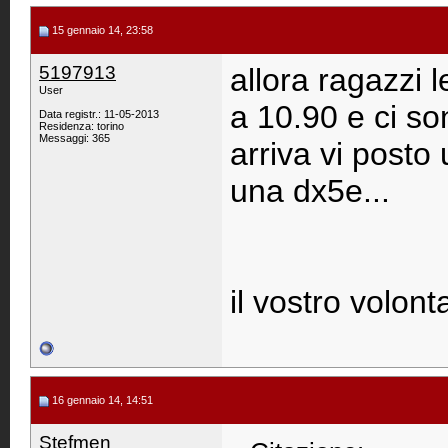
15 gennaio 14, 23:58
5197913
allora ragazzi 
User
a 10.90 e ci son
Data registr.: 11-05-2013
Residenza: torino
Messaggi: 365
arriva vi posto
una dx5e...
il vostro volont
16 gennaio 14, 14:51
Stefmen