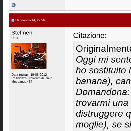
16 gennaio 14, 22:56
Stefmen
Citazione:
User
Originalment
Oggi mi sento
ho sostituito
Data registr.: 19-08-2012
banana), cam
Residenza: Noventa di Piave
Messaggi: 464
Domandona: ma
trovarmi una 
distruggere 
moglie), se s