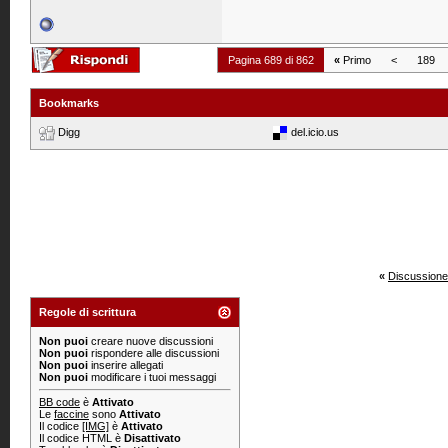
Pagina 689 di 862
«
Primo
<
189
Bookmarks
Digg
del.icio.us
«
Discussione
Regole di scrittura
Non puoi
creare nuove discussioni
Non puoi
rispondere alle discussioni
Non puoi
inserire allegati
Non puoi
modificare i tuoi messaggi
BB code
è
Attivato
Le
faccine
sono
Attivato
Il codice
[IMG]
è
Attivato
Il codice HTML è
Disattivato