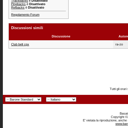
Trackbacks
è
Disattivato
Pingbacks
è
Disattivato
Refbacks
è
Disattivato
Regolamento Forum
Discussioni simili
Discussione
Autor
Club belt cpx
ra-zo
Tutti gli or
Basato
Copyright ©2
E' vietata la riproduzione, anche
www.baro