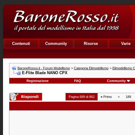
Contenuti
Community
Risorse
Varie
BaroneRosso.it - Forum Modellismo
>
Categoria Elimodellismo
>
Elimodellismo C
E-Flite Blade NANO CPX
Registrazione
FAQ
Community
Pagina 689 di 862
«
Primo
<
189