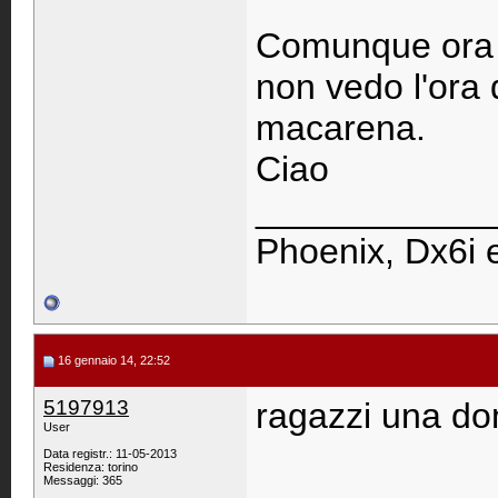
Comunque ora il
non vedo l'ora 
macarena.
Ciao
____________
Phoenix, Dx6i 
16 gennaio 14, 22:52
5197913
ragazzi una do
User
Data registr.: 11-05-2013
Residenza: torino
Messaggi: 365