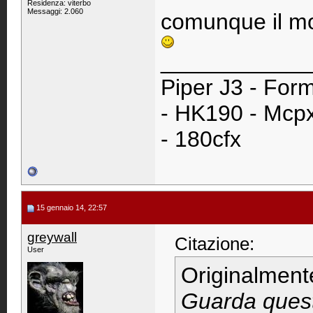
Residenza: viterbo
Messaggi: 2.060
comunque il mo
____________
Piper J3 - Form
- HK190 - Mcpx
- 180cfx
15 gennaio 14, 22:57
greywall
Citazione:
User
Originalment
Guarda quest