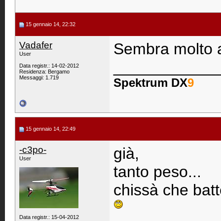
15 gennaio 14, 22:32
Vadafer
Sembra molto ap
User
____________
Data registr.: 14-02-2012
Residenza: Bergamo
Messaggi: 1.719
Spektrum DX
9
15 gennaio 14, 22:49
-c3po-
già,
User
tanto peso...
chissà che batt
Data registr.: 15-04-2012