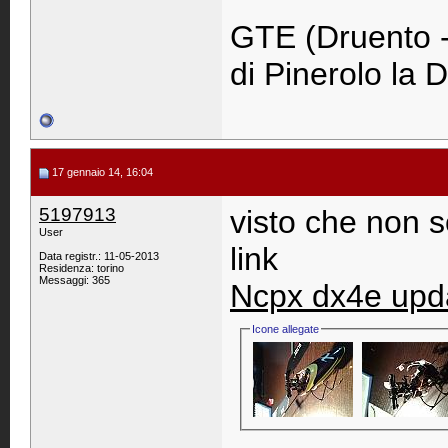
GTE (Druento - 
di Pinerolo la 
17 gennaio 14, 16:04
5197913
visto che non so
User
link
Data registr.: 11-05-2013
Residenza: torino
Messaggi: 365
Ncpx dx4e upda
Icone allegate