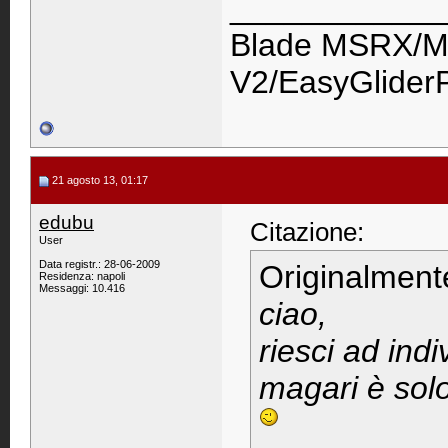
____________
Blade MSRX/M
V2/EasyGlider
21 agosto 13, 01:17
edubu
Citazione:
User
Data registr.: 28-06-2009
Originalment
Residenza: napoli
Messaggi: 10.416
ciao,
riesci ad ind
magari è solo