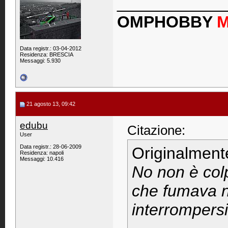
____________
OMPHOBBY
Data registr.: 03-04-2012
Residenza: BRESCIA
Messaggi: 5.930
21 agosto 13, 09:42
edubu
Citazione:
User
Data registr.: 28-06-2009
Originalment
Residenza: napoli
Messaggi: 10.416
No non è col
che fumava 
interrompersi