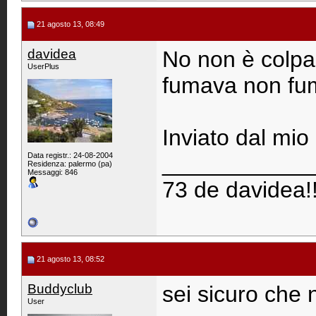
21 agosto 13, 08:49
davidea
No non è colpa
UserPlus
fumava non fu
Inviato dal mi
Data registr.: 24-08-2004
____________
Residenza: palermo (pa)
Messaggi: 846
73 de davidea!!
21 agosto 13, 08:52
Buddyclub
sei sicuro che 
User