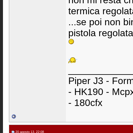
non mi resta ch
termica regolat
...se poi non b
pistola regolat
____________
Piper J3 - Form
- HK190 - Mcpx
- 180cfx
20 agosto 13, 22:08