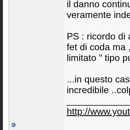
il danno contin
veramente inde
PS : ricordo di
fet di coda ma ,
limitato " tipo 
...in questo c
incredibile ..co
____________
http://www.you