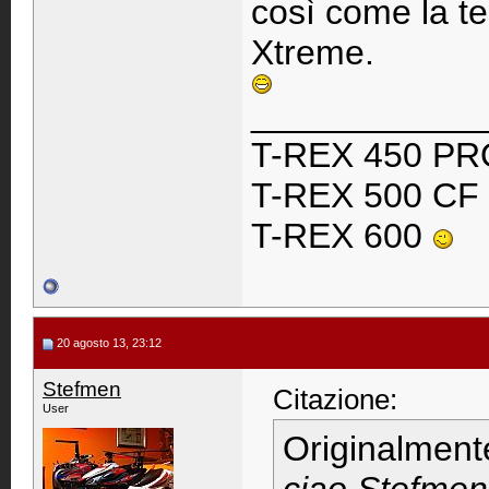
così come la tes
Xtreme.
____________
T-REX 450 P
T-REX 500 CF
T-REX 600
20 agosto 13, 23:12
Stefmen
Citazione:
User
Originalment