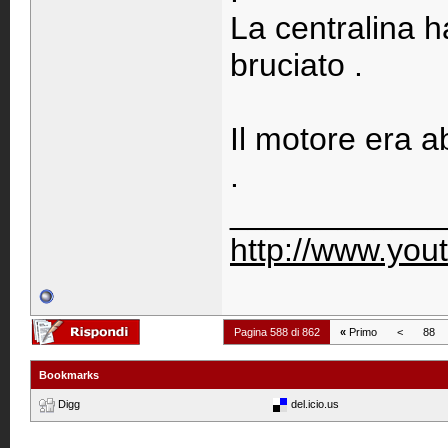
La centralina 
bruciato .
Il motore era a
.
____________
http://www.you
Pagina 588 di 862
«
Primo
<
88
Bookmarks
Digg
del.icio.us