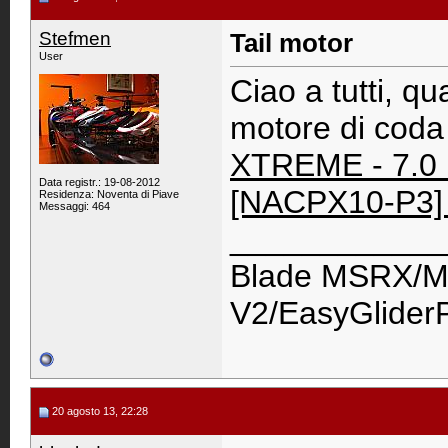
Stefmen
Tail motor
User
Ciao a tutti, q
motore di coda 
XTREME - 7.0 
Data registr.: 19-08-2012
[NACPX10-P3] 
Residenza: Noventa di Piave
Messaggi: 464
____________
Blade MSRX/M
V2/EasyGlider
20 agosto 13, 22:28