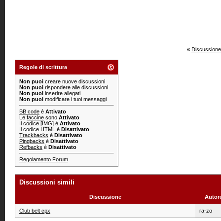
«
Discussione
Regole di scrittura
Non puoi
creare nuove discussioni
Non puoi
rispondere alle discussioni
Non puoi
inserire allegati
Non puoi
modificare i tuoi messaggi
BB code
è
Attivato
Le
faccine
sono
Attivato
Il codice
[IMG]
è
Attivato
Il codice HTML è
Disattivato
Trackbacks
è
Disattivato
Pingbacks
è
Disattivato
Refbacks
è
Disattivato
Regolamento Forum
Discussioni simili
Discussione
Autor
Club belt cpx
ra-zo