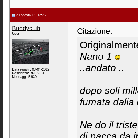
20 agosto 13, 12:25
Buddyclub
Citazione:
User
Originalment
Nano 1
..andato ..
Data registr.: 03-04-2012
Residenza: BRESCIA
Messaggi: 5.930
dopo soli mill
fumata dalla 
Ne do il tris
di pacca da 