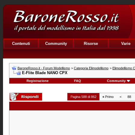
Contenuti
Community
Risorse
Varie
BaroneRosso.it - Forum Modellismo
>
Categoria Elimodellismo
>
Elimodellismo C
E-Flite Blade NANO CPX
Registrazione
FAQ
Community
Pagina 588 di 862
«
Primo
<
88