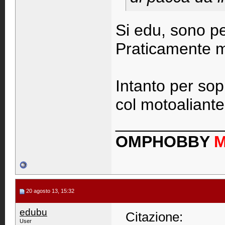
Si edu, sono pe
Praticamente m
Intanto per so
col motoaliante
____________
OMPHOBBY
20 agosto 13, 15:32
edubu
Citazione:
User