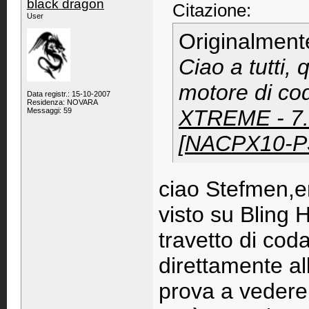
black dragon
Citazione:
User
Originalment
Ciao a tutti,
motore di cod
Data registr.: 15-10-2007
Residenza: NOVARA
XTREME - 7.
Messaggi: 59
[NACPX10-P3
ciao Stefmen,ero
visto su Bling H
travetto di coda
direttamente all
prova a vedere