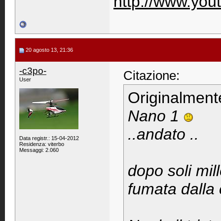
http://www.you
20 agosto 13, 21:36
-c3po-
Citazione:
User
Originalment
Nano 1
..andato ..
Data registr.: 15-04-2012
Residenza: viterbo
Messaggi: 2.060
dopo soli mill
fumata dalla 