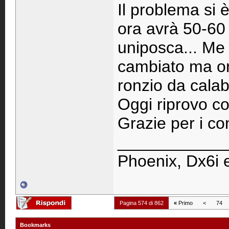
Il problema si 
ora avrà 50-60 
uniposca... Me 
cambiato ma ora
ronzio da calab
Oggi riprovo co
Grazie per i con
____________
Phoenix, Dx6i 
Pagina 574 di 862
«
Primo
<
74
Bookmarks