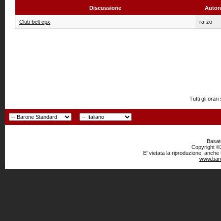
Discussione
Autor
Club belt cpx
ra-zo
Tutti gli or
Basato
Copyright ©2
E' vietata la riproduzione, anche
www.baro