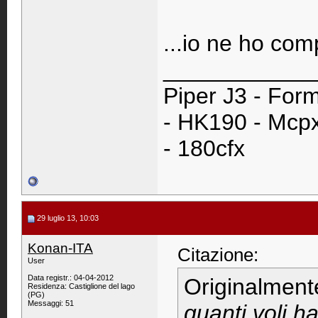
...io ne ho co
____________
Piper J3 - Form
- HK190 - Mcpx
- 180cfx
29 luglio 13, 10:03
Konan-ITA
Citazione:
User
Data registr.: 04-04-2012
Originalment
Residenza: Castiglione del lago
(PG)
Messaggi: 51
quanti voli ha