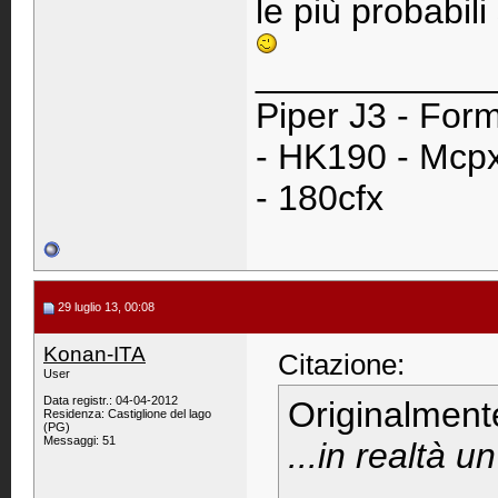
le più probabili
____________
Piper J3 - Form
- HK190 - Mcpx
- 180cfx
29 luglio 13, 00:08
Konan-ITA
Citazione:
User
Data registr.: 04-04-2012
Originalment
Residenza: Castiglione del lago
(PG)
Messaggi: 51
...in realtà un