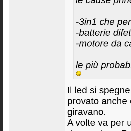
le cause prin
-3in1 che per
-batterie dife
-motore da c
le più probab
Il led si spegn
provato anche c
giravano.
A volte va per 