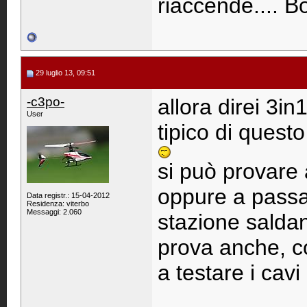
riaccende.... B
29 luglio 13, 09:51
-c3po-
allora direi 3in
User
tipico di quest
si può provare 
oppure a passa
Data registr.: 15-04-2012
Residenza: viterbo
Messaggi: 2.060
stazione saldan
prova anche, c
a testare i cavi