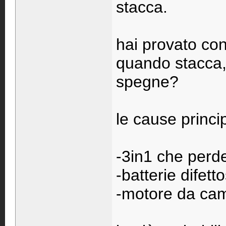
stacca.
hai provato con
quando stacca, 
spegne?
le cause princi
-3in1 che perde
-batterie difett
-motore da ca