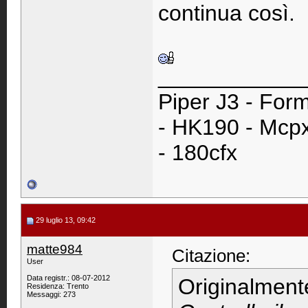
continua così.
____________
Piper J3 - Form
- HK190 - Mcpx
- 180cfx
29 luglio 13, 09:42
matte984
Citazione:
User
Data registr.: 08-07-2012
Originalment
Residenza: Trento
Messaggi: 273