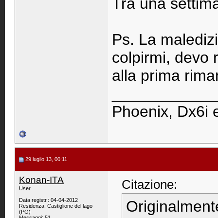
Tra una settima
Ps. La maledizi
colpirmi, devo 
alla prima rim
____________
Phoenix, Dx6i 
29 luglio 13, 00:11
Konan-ITA
Citazione:
User
Data registr.: 04-04-2012
Originalment
Residenza: Castiglione del lago
(PG)
Messaggi: 51