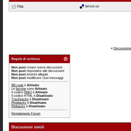
Digg
del.icio.us
«
Discussione
Regole di scrittura
Non puoi
creare nuove discussioni
Non puoi
rispondere alle discussioni
Non puoi
inserire allegati
Non puoi
modificare i tuoi messaggi
BB code
è
Attivato
Le
faccine
sono
Attivato
Il codice
[IMG]
è
Attivato
Il codice HTML è
Disattivato
Trackbacks
è
Disattivato
Pingbacks
è
Disattivato
Refbacks
è
Disattivato
Regolamento Forum
Discussioni simili