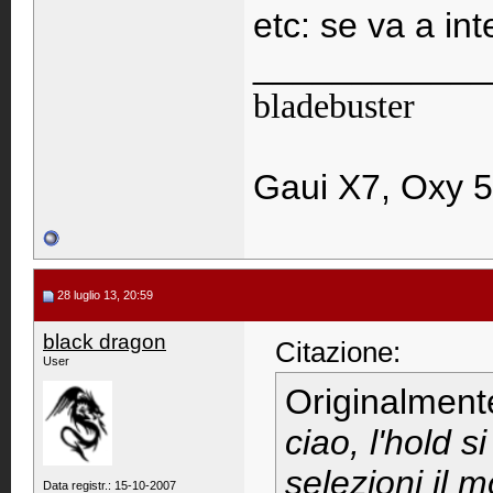
etc: se va a in
____________
bladebuster
Gaui X7, Oxy 5
28 luglio 13, 20:59
black dragon
Citazione:
User
Originalment
ciao, l'hold s
selezioni il 
Data registr.: 15-10-2007