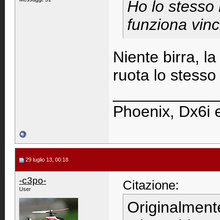
Ho lo stesso
funziona vinci
Niente birra, la
ruota lo stesso 
____________
Phoenix, Dx6i 
29 luglio 13, 00:18
-c3po-
Citazione:
User
Originalment