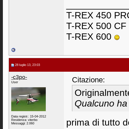
____________
T-REX 450 P
T-REX 500 CF
T-REX 600
28 luglio 13, 23:03
-c3po-
Citazione:
User
Originalment
Qualcuno ha 
Data registr.: 15-04-2012
prima di tutto 
Residenza: viterbo
Messaggi: 2.060