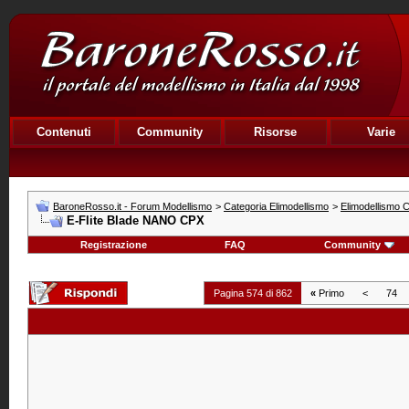
Contenuti
Community
Risorse
Varie
BaroneRosso.it - Forum Modellismo
>
Categoria Elimodellismo
>
Elimodellismo C
E-Flite Blade NANO CPX
Registrazione
FAQ
Community
Pagina 574 di 862
«
Primo
<
74